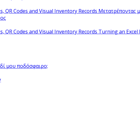
Μετατρέποντας μ
τος
Turning an Excel 
αιδί μου ποδόσφαιρο;
y