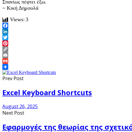
Σπανίως πέφτει έξω.
~ Κική Δημουλά
Views:
3
Facebook
LinkedIn
Twitter
Pinterest
Copy
Link
Email
Gmail
Share
Prev Post
Excel Keyboard Shortcuts
August 26, 2025
Next Post
Εφαρμογές της θεωρίας της σχετικ