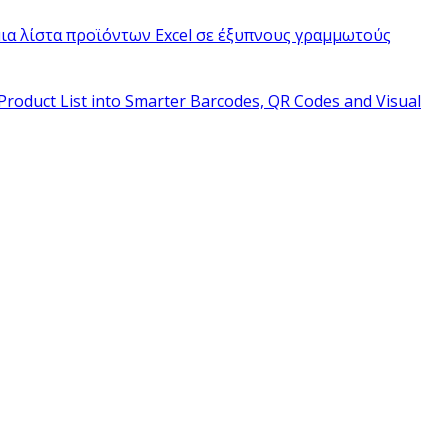
ια λίστα προϊόντων Excel σε έξυπνους γραμμωτούς
Product List into Smarter Barcodes, QR Codes and Visual