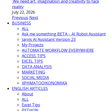
We need art, imagination and creativity to face
reality
July 22, 2026
Previous
Next
BUSINESS
ALL
Ask me something BETA – AI Robot Assistant
Jarvis AI Assistant Version 23
My Projects
AUTOMATE WORKFLOW EVERYWHERE
ACCESS TIPS
EXCEL TIPS
DATA ANALYSIS
MARKETING
SOCIAL MEDIA
ΧΡΗΜΑΤΟΟΙΚΟΝΟΜΙΚΑ
ENGLISH ARTICLES
About
ALL
Excel Tips
PYTHON