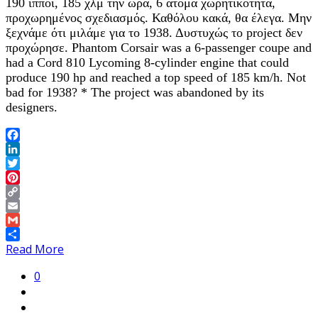
190 ίπποι, 185 χλμ την ώρα, 6 άτομα χωρητικότητα,
προχωρημένος σχεδιασμός. Καθόλου κακά, θα έλεγα. Μην
ξεχνάμε ότι μιλάμε για το 1938. Δυστυχώς το project δεν
προχώρησε. Phantom Corsair was a 6-passenger coupe and
had a Cord 810 Lycoming 8-cylinder engine that could
produce 190 hp and reached a top speed of 185 km/h. Not
bad for 1938? * The project was abandoned by its
designers.
Facebook
LinkedIn
Twitter
Pinterest
Copy
Link
Email
Gmail
Share
Read More
0