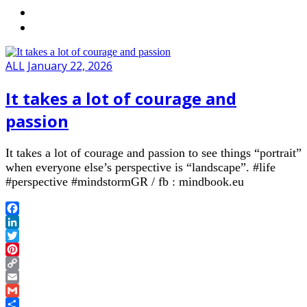
ALL
January 22, 2026
It takes a lot of courage and
passion
It takes a lot of courage and passion to see things “portrait”
when everyone else’s perspective is “landscape”. #life
#perspective #mindstormGR / fb : mindbook.eu
Facebook
LinkedIn
Twitter
Pinterest
Copy
Link
Email
Gmail