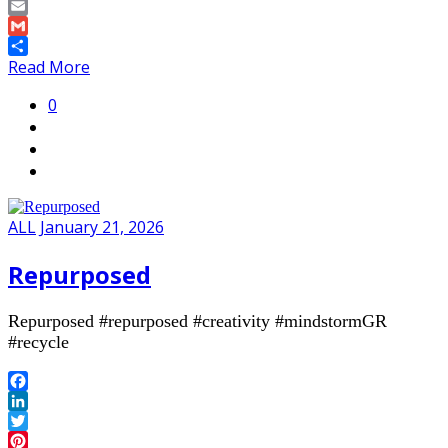
Copy
Link
Email
Gmail
Share
Read More
0
ALL
January 21, 2026
Repurposed
Repurposed #repurposed #creativity #mindstormGR
#recycle
Facebook
LinkedIn
Twitter