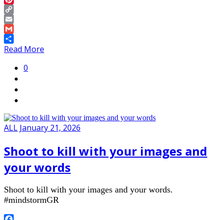
Pinterest
Copy
Link
Email
Gmail
Share
Read More
0
ALL
January 21, 2026
Shoot to kill with your images and
your words
Shoot to kill with your images and your words.
#mindstormGR