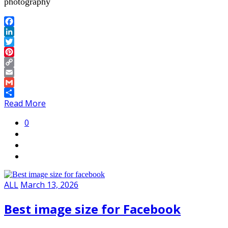
photography
Facebook
LinkedIn
Twitter
Pinterest
Copy
Link
Email
Gmail
Share
Read More
0
ALL
March 13, 2026
Best image size for Facebook