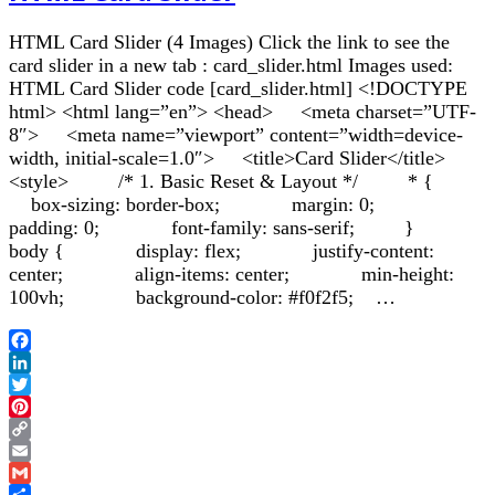
HTML Card Slider (4 Images) Click the link to see the
card slider in a new tab : card_slider.html Images used:
HTML Card Slider code [card_slider.html] <!DOCTYPE
html> <html lang=”en”> <head> <meta charset=”UTF-
8″> <meta name=”viewport” content=”width=device-
width, initial-scale=1.0″> <title>Card Slider</title>
<style> /* 1. Basic Reset & Layout */ * {
box-sizing: border-box; margin: 0;
padding: 0; font-family: sans-serif; }
body { display: flex; justify-content:
center; align-items: center; min-height:
100vh; background-color: #f0f2f5; …
Facebook
LinkedIn
Twitter
Pinterest
Copy
Link
Email
Gmail