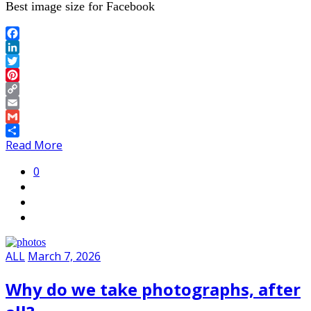
Best image size for Facebook
Facebook
LinkedIn
Twitter
Pinterest
Copy
Link
Email
Gmail
Share
Read More
0
ALL
March 7, 2026
Why do we take photographs, after