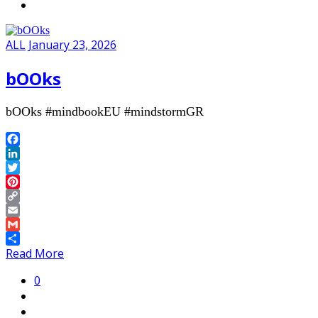
ALL
January 23, 2026
bOOks
bOOks #mindbookEU #mindstormGR
Facebook
LinkedIn
Twitter
Pinterest
Copy
Link
Email
Gmail
Share
Read More
0