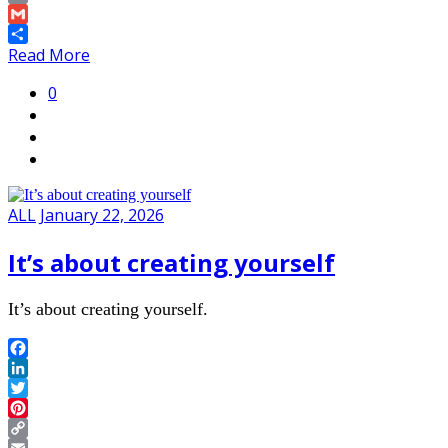
Link
Email
Gmail
Share
Read More
0
ALL
January 22, 2026
It’s about creating yourself
It’s about creating yourself.
Facebook
LinkedIn
Twitter
Pinterest