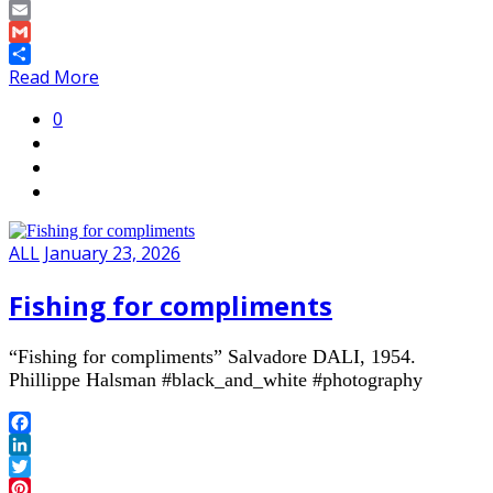
Copy
Link
Email
Gmail
Share
Read More
0
ALL
January 23, 2026
Fishing for compliments
“Fishing for compliments” Salvadore DALI, 1954.
Phillippe Halsman #black_and_white #photography
Facebook
LinkedIn
Twitter