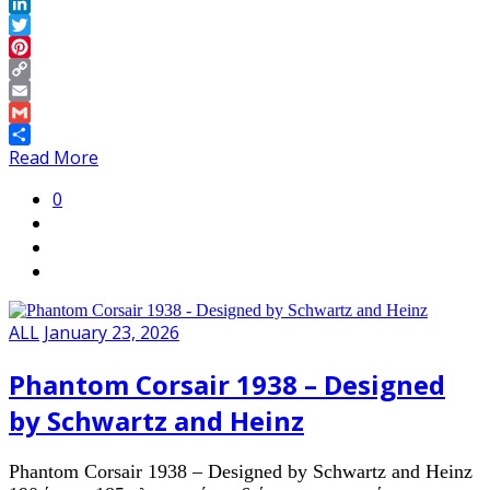
Facebook
LinkedIn
Twitter
Pinterest
Copy
Link
Email
Gmail
Share
Read More
0
ALL
January 23, 2026
Phantom Corsair 1938 – Designed
by Schwartz and Heinz
Phantom Corsair 1938 – Designed by Schwartz and Heinz