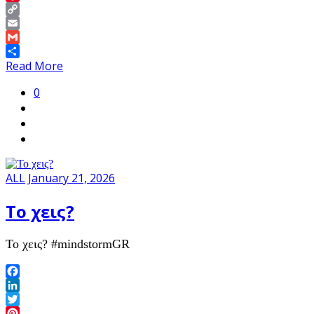
Pinterest
Copy
Link
Email
Gmail
Share
Read More
0
ALL
January 21, 2026
To χεις?
To χεις? #mindstormGR
Facebook
LinkedIn
Twitter