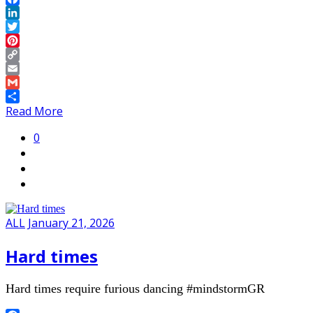
Facebook
LinkedIn
Twitter
Pinterest
Copy
Link
Email
Gmail
Share
Read More
0
ALL
January 21, 2026
Hard times
Hard times require furious dancing #mindstormGR