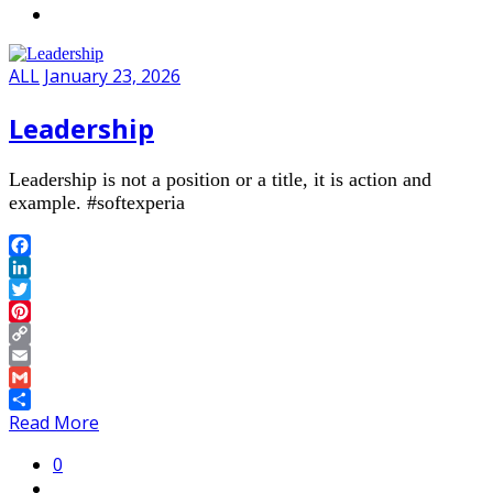
ALL
January 23, 2026
Leadership
Leadership is not a position or a title, it is action and
example. #softexperia
Facebook
LinkedIn
Twitter
Pinterest
Copy
Link
Email
Gmail
Share
Read More
0