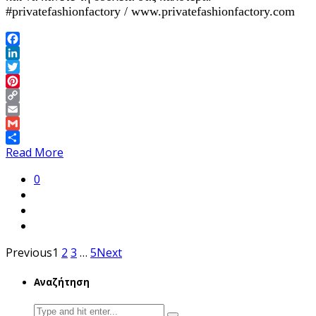
#privatefashionfactory / www.privatefashionfactory.com
Facebook
LinkedIn
Twitter
Pinterest
Copy
Link
Email
Gmail
Share
Read More
0
Previous
1
2
3
…
5
Next
Αναζήτηση
Search