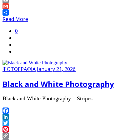
Copy
Link
Email
Gmail
Share
Read More
0
ΦΩΤΟΓΡΑΦΙΑ
January 21, 2026
Black and White Photography
Black and White Photography – Stripes
Facebook
LinkedIn
Twitter
Pinterest