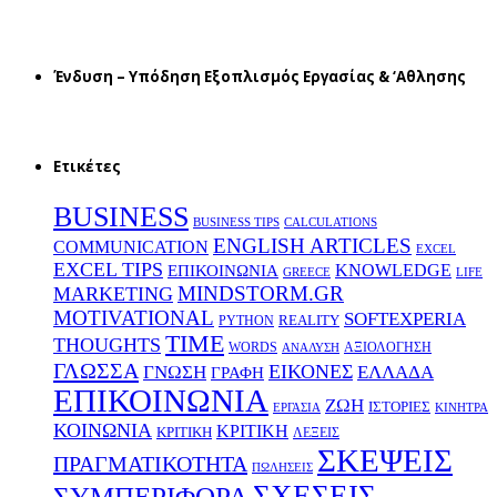
Ένδυση – Υπόδηση Εξοπλισμός Εργασίας & ‘Aθλησης
Ετικέτες
BUSINESS
BUSINESS TIPS
CALCULATIONS
ENGLISH ARTICLES
COMMUNICATION
EXCEL
EXCEL TIPS
KNOWLEDGE
EΠΙΚΟΙΝΩΝΙΑ
GREECE
LIFE
MINDSTORM.GR
MARKETING
MOTIVATIONAL
SOFTEXPERIA
REALITY
PYTHON
TIME
THOUGHTS
WORDS
ΑΞΙΟΛΟΓΗΣΗ
ΑΝΑΛΥΣΗ
ΓΛΩΣΣΑ
ΕΙΚΟΝΕΣ
ΕΛΛΑΔΑ
ΓΝΩΣΗ
ΓΡΑΦΗ
ΕΠΙΚΟΙΝΩΝΙΑ
ΖΩΗ
ΙΣΤΟΡΙΕΣ
ΕΡΓΑΣΙΑ
ΚΙΝΗΤΡΑ
ΚΟΙΝΩΝΙΑ
ΚΡΙΤΙΚΗ
ΚΡΙΤΙΚΗ
ΛΕΞΕΙΣ
ΣΚΕΨΕΙΣ
ΠΡΑΓΜΑΤΙΚΟΤΗΤΑ
ΠΩΛΗΣΕΙΣ
ΣΧΕΣΕΙΣ
ΣΥΜΠΕΡΙΦΟΡΑ