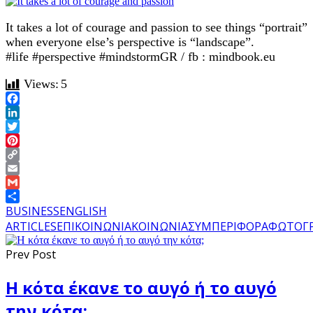
It takes a lot of courage and passion to see things “portrait”
when everyone else’s perspective is “landscape”.
#life #perspective #mindstormGR / fb : mindbook.eu
Views:
5
Facebook
LinkedIn
Twitter
Pinterest
Copy
Link
Email
Gmail
Share
BUSINESS
ENGLISH
ARTICLES
ΕΠΙΚΟΙΝΩΝΙΑ
ΚΟΙΝΩΝΙΑ
ΣΥΜΠΕΡΙΦΟΡΑ
ΦΩΤΟΓΡ
Prev Post
Η κότα έκανε το αυγό ή το αυγό
την κότα;