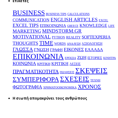
Ετικέτες
BUSINESS
BUSINESS TIPS
CALCULATIONS
ENGLISH ARTICLES
COMMUNICATION
EXCEL
EXCEL TIPS
KNOWLEDGE
EΠΙΚΟΙΝΩΝΙΑ
GREECE
LIFE
MINDSTORM.GR
MARKETING
MOTIVATIONAL
SOFTEXPERIA
REALITY
PYTHON
TIME
THOUGHTS
WORDS
ΑΞΙΟΛΟΓΗΣΗ
ΑΝΑΛΥΣΗ
ΓΛΩΣΣΑ
ΕΙΚΟΝΕΣ
ΕΛΛΑΔΑ
ΓΝΩΣΗ
ΓΡΑΦΗ
ΕΠΙΚΟΙΝΩΝΙΑ
ΖΩΗ
ΙΣΤΟΡΙΕΣ
ΕΡΓΑΣΙΑ
ΚΙΝΗΤΡΑ
ΚΟΙΝΩΝΙΑ
ΚΡΙΤΙΚΗ
ΚΡΙΤΙΚΗ
ΛΕΞΕΙΣ
ΣΚΕΨΕΙΣ
ΠΡΑΓΜΑΤΙΚΟΤΗΤΑ
ΠΩΛΗΣΕΙΣ
ΣΧΕΣΕΙΣ
ΣΥΜΠΕΡΙΦΟΡΑ
ΤΕΧΝΗ
ΧΡΟΝΟΣ
ΦΩΤΟΓΡΑΦΙΑ
ΧΡΗΜΑΤΟΟΙΚΟΝΟΜΙΚΑ
H σιωπή απομακρύνει τους ανθρώπους