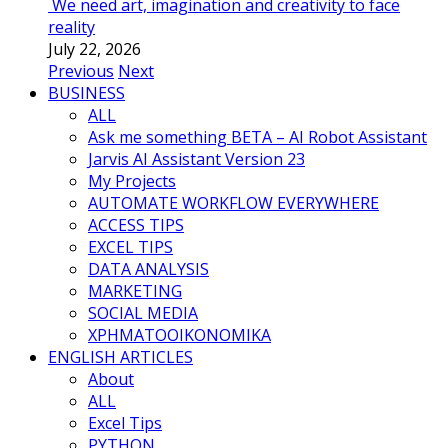
We need art, imagination and creativity to face
reality
July 22, 2026
Previous
Next
BUSINESS
ALL
Ask me something BETA – AI Robot Assistant
Jarvis AI Assistant Version 23
My Projects
AUTOMATE WORKFLOW EVERYWHERE
ACCESS TIPS
EXCEL TIPS
DATA ANALYSIS
MARKETING
SOCIAL MEDIA
ΧΡΗΜΑΤΟΟΙΚΟΝΟΜΙΚΑ
ENGLISH ARTICLES
About
ALL
Excel Tips
PYTHON