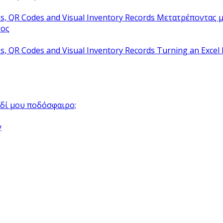
Μετατρέποντας μ
τος
Turning an Excel 
αιδί μου ποδόσφαιρο;
y