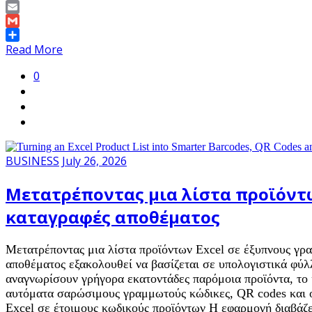
Copy
Link
Email
Gmail
Share
Read More
0
BUSINESS
July 26, 2026
Μετατρέποντας μια λίστα προϊόντω
καταγραφές αποθέματος
Μετατρέποντας μια λίστα προϊόντων Excel σε έξυπνους γρα
αποθέματος εξακολουθεί να βασίζεται σε υπολογιστικά φύλλ
αναγνωρίσουν γρήγορα εκατοντάδες παρόμοια προϊόντα, το κε
αυτόματα σαρώσιμους γραμμωτούς κώδικες, QR codes και ο
Excel σε έτοιμους κωδικούς προϊόντων Η εφαρμογή διαβάζε