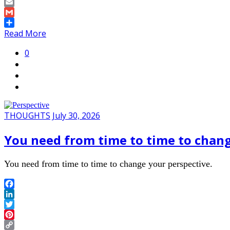
Copy
Link
Email
Gmail
Share
Read More
0
THOUGHTS
July 30, 2026
You need from time to time to chang
You need from time to time to change your perspective.
Facebook
LinkedIn
Twitter
Pinterest