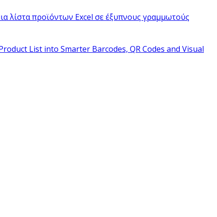
ια λίστα προϊόντων Excel σε έξυπνους γραμμωτούς
Product List into Smarter Barcodes, QR Codes and Visual