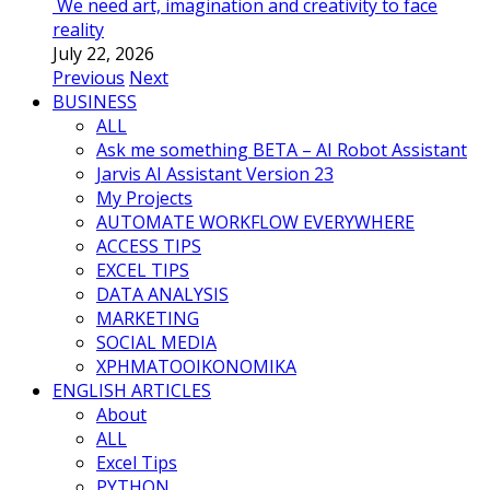
We need art, imagination and creativity to face
reality
July 22, 2026
Previous
Next
BUSINESS
ALL
Ask me something BETA – AI Robot Assistant
Jarvis AI Assistant Version 23
My Projects
AUTOMATE WORKFLOW EVERYWHERE
ACCESS TIPS
EXCEL TIPS
DATA ANALYSIS
MARKETING
SOCIAL MEDIA
ΧΡΗΜΑΤΟΟΙΚΟΝΟΜΙΚΑ
ENGLISH ARTICLES
About
ALL
Excel Tips
PYTHON