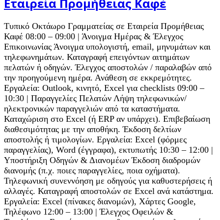
Εταιρεία Προμήθειας Καφέ
Τυπικό Οκτάωρο Γραμματείας σε Εταιρεία Προμήθειας
Καφέ 08:00 – 09:00 | Άνοιγμα Ημέρας & Έλεγχος
Επικοινωνίας Άνοιγμα υπολογιστή, email, μηνυμάτων και
τηλεφωνημάτων. Καταγραφή επειγόντων αιτημάτων
πελατών ή οδηγών. Έλεγχος αποστολών / παραλαβών από
την προηγούμενη ημέρα. Ανάθεση σε εκκρεμότητες.
Εργαλεία: Outlook, κινητό, Excel για checklists 09:00 –
10:30 | Παραγγελίες Πελατών Λήψη τηλεφωνικών/
ηλεκτρονικών παραγγελιών από τα καταστήματα.
Καταχώριση στο Excel (ή ERP αν υπάρχει). Επιβεβαίωση
διαθεσιμότητας με την αποθήκη. Έκδοση δελτίων
αποστολής ή τιμολογίων. Εργαλεία: Excel (φόρμες
παραγγελίας), Word (έγγραφα), εκτυπωτής 10:30 – 12:00 |
Υποστήριξη Οδηγών & Διανομέων Έκδοση διαδρομών
διανομής (π.χ. ποιες παραγγελίες, ποια οχήματα).
Τηλεφωνική συνεννόηση με οδηγούς για καθυστερήσεις ή
αλλαγές. Καταγραφή αποστολών σε Excel ανά κατάστημα.
Εργαλεία: Excel (πίνακες διανομών), Χάρτες Google,
Τηλέφωνο 12:00 – 13:00 | Έλεγχος Οφειλών &