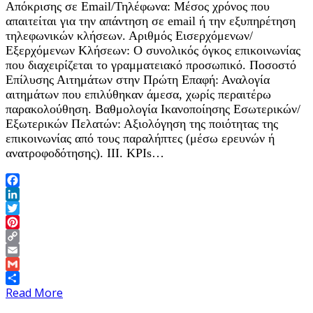
Απόκρισης σε Email/Τηλέφωνα: Μέσος χρόνος που
απαιτείται για την απάντηση σε email ή την εξυπηρέτηση
τηλεφωνικών κλήσεων. Αριθμός Εισερχόμενων/
Εξερχόμενων Κλήσεων: Ο συνολικός όγκος επικοινωνίας
που διαχειρίζεται το γραμματειακό προσωπικό. Ποσοστό
Επίλυσης Αιτημάτων στην Πρώτη Επαφή: Αναλογία
αιτημάτων που επιλύθηκαν άμεσα, χωρίς περαιτέρω
παρακολούθηση. Βαθμολογία Ικανοποίησης Εσωτερικών/
Εξωτερικών Πελατών: Αξιολόγηση της ποιότητας της
επικοινωνίας από τους παραλήπτες (μέσω ερευνών ή
ανατροφοδότησης). III. KPIs…
Facebook
LinkedIn
Twitter
Pinterest
Copy
Link
Email
Gmail
Share
Read More