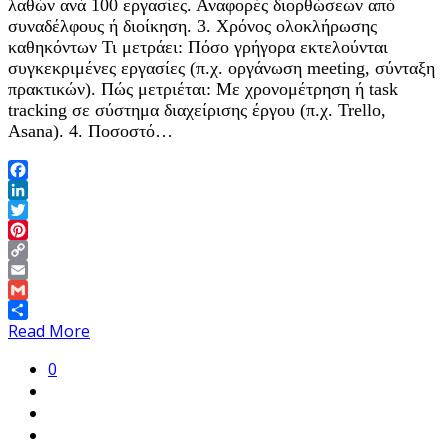
λαθών ανά 100 εργασίες. Αναφορές διορθώσεων από
συναδέλφους ή διοίκηση. 3. Χρόνος ολοκλήρωσης
καθηκόντων Τι μετράει: Πόσο γρήγορα εκτελούνται
συγκεκριμένες εργασίες (π.χ. οργάνωση meeting, σύνταξη
πρακτικών). Πώς μετριέται: Με χρονομέτρηση ή task
tracking σε σύστημα διαχείρισης έργου (π.χ. Trello,
Asana). 4. Ποσοστό…
Facebook
LinkedIn
Twitter
Pinterest
Copy
Link
Email
Gmail
Share
Read More
0