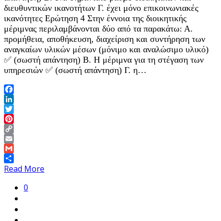
διευθυντικών ικανοτήτων Γ. έχει μόνο επικοινωνιακές
ικανότητες Ερώτηση 4 Στην έννοια της διοικητικής
μέριμνας περιλαμβάνονται δύο από τα παρακάτω: Α.
προμήθεια, αποθήκευση, διαχείριση και συντήρηση των
αναγκαίων υλικών μέσων (μόνιμο και αναλώσιμο υλικό)
✅ (σωστή απάντηση) Β. Η μέριμνα για τη στέγαση των
υπηρεσιών ✅ (σωστή απάντηση) Γ. η…
Facebook
LinkedIn
Twitter
Pinterest
Copy
Link
Email
Gmail
Share
Read More
0