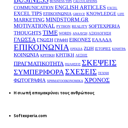
BUSINESS TIPS
CALCULATIONS
ENGLISH ARTICLES
COMMUNICATION
EXCEL
EXCEL TIPS
KNOWLEDGE
EΠΙΚΟΙΝΩΝΙΑ
GREECE
LIFE
MINDSTORM.GR
MARKETING
MOTIVATIONAL
SOFTEXPERIA
REALITY
PYTHON
TIME
THOUGHTS
WORDS
ΑΞΙΟΛΟΓΗΣΗ
ΑΝΑΛΥΣΗ
ΓΛΩΣΣΑ
ΕΙΚΟΝΕΣ
ΕΛΛΑΔΑ
ΓΝΩΣΗ
ΓΡΑΦΗ
ΕΠΙΚΟΙΝΩΝΙΑ
ΖΩΗ
ΙΣΤΟΡΙΕΣ
ΕΡΓΑΣΙΑ
ΚΙΝΗΤΡΑ
ΚΟΙΝΩΝΙΑ
ΚΡΙΤΙΚΗ
ΚΡΙΤΙΚΗ
ΛΕΞΕΙΣ
ΣΚΕΨΕΙΣ
ΠΡΑΓΜΑΤΙΚΟΤΗΤΑ
ΠΩΛΗΣΕΙΣ
ΣΧΕΣΕΙΣ
ΣΥΜΠΕΡΙΦΟΡΑ
ΤΕΧΝΗ
ΧΡΟΝΟΣ
ΦΩΤΟΓΡΑΦΙΑ
ΧΡΗΜΑΤΟΟΙΚΟΝΟΜΙΚΑ
H σιωπή απομακρύνει τους ανθρώπους
Softexperia.com