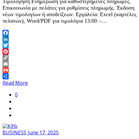
Τιμολόγηση Ενημέρωση για καθυστερημένες πληρωμές.
Επικοινωνία με πελάτες για ρυθμίσεις πληρωμής. Έκδοση
νέων τιμολογίων ή αποδείξεων. Εργαλεία: Excel (καρτέλες
πελατών), Word/PDF για τιμολόγια 13:00 –…
Facebook
LinkedIn
Twitter
Pinterest
Copy
Link
Email
Gmail
Share
Read More
0
BUSINESS
June 17, 2025