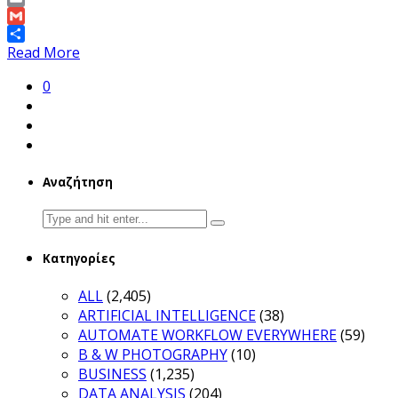
Link
Email
Gmail
Share
Read More
0
Αναζήτηση
Search
for:
Κατηγορίες
ALL
(2,405)
ARTIFICIAL INTELLIGENCE
(38)
AUTOMATE WORKFLOW EVERYWHERE
(59)
B & W PHOTOGRAPHY
(10)
BUSINESS
(1,235)
DATA ANALYSIS
(204)