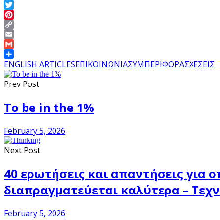
LinkedIn
Twitter
Pinterest
Copy
Link
Email
Gmail
Share
ENGLISH ARTICLES
ΕΠΙΚΟΙΝΩΝΙΑ
ΣΥΜΠΕΡΙΦΟΡΑ
ΣΧΕΣΕΙΣ
Prev Post
To be in the 1%
February 5, 2026
Next Post
40 ερωτήσεις και απαντήσεις για ο
διαπραγματεύεται καλύτερα – Τεχ
February 5, 2026