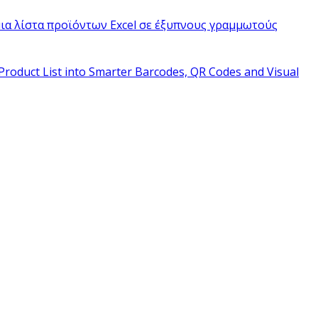
ια λίστα προϊόντων Excel σε έξυπνους γραμμωτούς
Product List into Smarter Barcodes, QR Codes and Visual