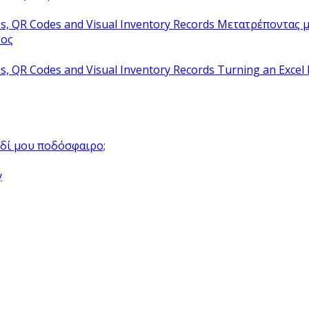
Μετατρέποντας μ
τος
Turning an Excel 
αιδί μου ποδόσφαιρο;
y