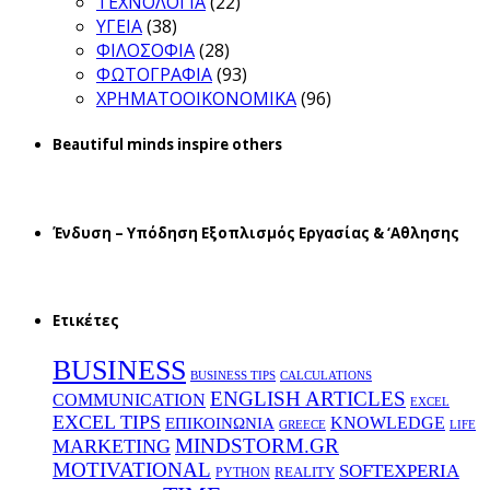
ΤΕΧΝΟΛΟΓΙΑ
(22)
ΥΓΕΙΑ
(38)
ΦΙΛΟΣΟΦΙΑ
(28)
ΦΩΤΟΓΡΑΦΙΑ
(93)
ΧΡΗΜΑΤΟΟΙΚΟΝΟΜΙΚΑ
(96)
Beautiful minds inspire others
Ένδυση – Υπόδηση Εξοπλισμός Εργασίας & ‘Aθλησης
Ετικέτες
BUSINESS
BUSINESS TIPS
CALCULATIONS
ENGLISH ARTICLES
COMMUNICATION
EXCEL
EXCEL TIPS
KNOWLEDGE
EΠΙΚΟΙΝΩΝΙΑ
GREECE
LIFE
MINDSTORM.GR
MARKETING
MOTIVATIONAL
SOFTEXPERIA
REALITY
PYTHON