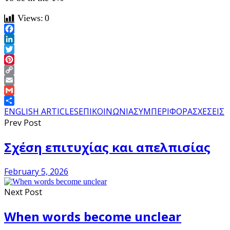
Views:
0
Facebook
LinkedIn
Twitter
Pinterest
Copy
Link
Email
Gmail
Share
ENGLISH ARTICLES
ΕΠΙΚΟΙΝΩΝΙΑ
ΣΥΜΠΕΡΙΦΟΡΑ
ΣΧΕΣΕΙΣ
Prev Post
Σχέση επιτυχίας και απελπισίας
February 5, 2026
Next Post
When words become unclear