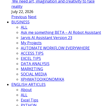
We need art, imagination and creativity to face
reality
July 22, 2026
Previous
Next
BUSINESS
ALL
Ask me something BETA – AI Robot Assistant
Jarvis AI Assistant Version 23
My Projects
AUTOMATE WORKFLOW EVERYWHERE
ACCESS TIPS
EXCEL TIPS
DATA ANALYSIS
MARKETING
SOCIAL MEDIA
ΧΡΗΜΑΤΟΟΙΚΟΝΟΜΙΚΑ
ENGLISH ARTICLES
About
ALL
Excel Tips
PYTHON