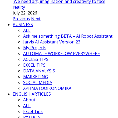
We need art, imagination and creativity to face
reality
July 22, 2026
Previous
Next
BUSINESS
ALL
Ask me something BETA – AI Robot Assistant
Jarvis AI Assistant Version 23
My Projects
AUTOMATE WORKFLOW EVERYWHERE
ACCESS TIPS
EXCEL TIPS
DATA ANALYSIS
MARKETING
SOCIAL MEDIA
ΧΡΗΜΑΤΟΟΙΚΟΝΟΜΙΚΑ
ENGLISH ARTICLES
About
ALL
Excel Tips
PYTHON