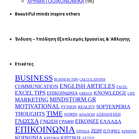
ΧΡΗΜΑΤΟΟΙΚΟΝΟΜΙΚΑ
(96)
Beautiful minds inspire others
Ένδυση – Υπόδηση Εξοπλισμός Εργασίας & ‘Aθλησης
Ετικέτες
BUSINESS
BUSINESS TIPS
CALCULATIONS
ENGLISH ARTICLES
COMMUNICATION
EXCEL
EXCEL TIPS
KNOWLEDGE
EΠΙΚΟΙΝΩΝΙΑ
GREECE
LIFE
MINDSTORM.GR
MARKETING
MOTIVATIONAL
SOFTEXPERIA
REALITY
PYTHON
TIME
THOUGHTS
WORDS
ΑΞΙΟΛΟΓΗΣΗ
ΑΝΑΛΥΣΗ
ΓΛΩΣΣΑ
ΕΙΚΟΝΕΣ
ΕΛΛΑΔΑ
ΓΝΩΣΗ
ΓΡΑΦΗ
ΕΠΙΚΟΙΝΩΝΙΑ
ΖΩΗ
ΙΣΤΟΡΙΕΣ
ΕΡΓΑΣΙΑ
ΚΙΝΗΤΡΑ
ΚΟΙΝΩΝΙΑ
ΚΡΙΤΙΚΗ
ΚΡΙΤΙΚΗ
ΛΕΞΕΙΣ