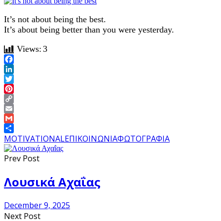
It’s not about being the best.
It’s about being better than you were yesterday.
Views:
3
Facebook
LinkedIn
Twitter
Pinterest
Copy
Link
Email
Gmail
Share
MOTIVATIONAL
ΕΠΙΚΟΙΝΩΝΙΑ
ΦΩΤΟΓΡΑΦΙΑ
Prev Post
Λουσικά Αχαΐας
December 9, 2025
Next Post