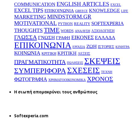
ENGLISH ARTICLES
COMMUNICATION
EXCEL
EXCEL TIPS
KNOWLEDGE
EΠΙΚΟΙΝΩΝΙΑ
GREECE
LIFE
MINDSTORM.GR
MARKETING
MOTIVATIONAL
SOFTEXPERIA
REALITY
PYTHON
TIME
THOUGHTS
WORDS
ΑΞΙΟΛΟΓΗΣΗ
ΑΝΑΛΥΣΗ
ΓΛΩΣΣΑ
ΕΙΚΟΝΕΣ
ΕΛΛΑΔΑ
ΓΝΩΣΗ
ΓΡΑΦΗ
ΕΠΙΚΟΙΝΩΝΙΑ
ΖΩΗ
ΙΣΤΟΡΙΕΣ
ΕΡΓΑΣΙΑ
ΚΙΝΗΤΡΑ
ΚΟΙΝΩΝΙΑ
ΚΡΙΤΙΚΗ
ΚΡΙΤΙΚΗ
ΛΕΞΕΙΣ
ΣΚΕΨΕΙΣ
ΠΡΑΓΜΑΤΙΚΟΤΗΤΑ
ΠΩΛΗΣΕΙΣ
ΣΧΕΣΕΙΣ
ΣΥΜΠΕΡΙΦΟΡΑ
ΤΕΧΝΗ
ΧΡΟΝΟΣ
ΦΩΤΟΓΡΑΦΙΑ
ΧΡΗΜΑΤΟΟΙΚΟΝΟΜΙΚΑ
H σιωπή απομακρύνει τους ανθρώπους
Softexperia.com