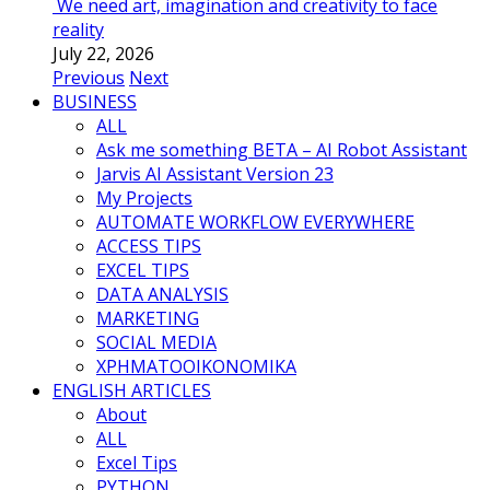
We need art, imagination and creativity to face
reality
July 22, 2026
Previous
Next
BUSINESS
ALL
Ask me something BETA – AI Robot Assistant
Jarvis AI Assistant Version 23
My Projects
AUTOMATE WORKFLOW EVERYWHERE
ACCESS TIPS
EXCEL TIPS
DATA ANALYSIS
MARKETING
SOCIAL MEDIA
ΧΡΗΜΑΤΟΟΙΚΟΝΟΜΙΚΑ
ENGLISH ARTICLES
About
ALL
Excel Tips
PYTHON