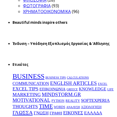
ΦΙΛΟΣΟΦΙΑ
(28)
ΦΩΤΟΓΡΑΦΙΑ
(93)
ΧΡΗΜΑΤΟΟΙΚΟΝΟΜΙΚΑ
(96)
Beautiful minds inspire others
Ένδυση – Υπόδηση Εξοπλισμός Εργασίας & ‘Aθλησης
Ετικέτες
BUSINESS
BUSINESS TIPS
CALCULATIONS
ENGLISH ARTICLES
COMMUNICATION
EXCEL
EXCEL TIPS
KNOWLEDGE
EΠΙΚΟΙΝΩΝΙΑ
GREECE
LIFE
MINDSTORM.GR
MARKETING
MOTIVATIONAL
SOFTEXPERIA
REALITY
PYTHON
TIME
THOUGHTS
WORDS
ΑΞΙΟΛΟΓΗΣΗ
ΑΝΑΛΥΣΗ
ΓΛΩΣΣΑ
ΕΙΚΟΝΕΣ
ΕΛΛΑΔΑ
ΓΝΩΣΗ
ΓΡΑΦΗ