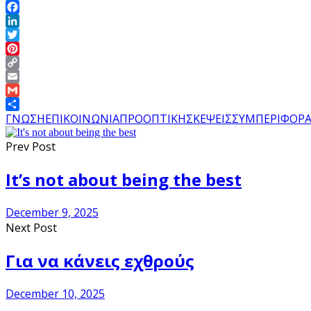
Facebook
LinkedIn
Twitter
Pinterest
Copy
Link
Email
Gmail
Share
ΓΝΩΣΗ
ΕΠΙΚΟΙΝΩΝΙΑ
ΠΡΟΟΠΤΙΚΗ
ΣΚΕΨΕΙΣ
ΣΥΜΠΕΡΙΦΟΡ
Prev Post
It’s not about being the best
December 9, 2025
Next Post
Για να κάνεις εχθρούς
December 10, 2025