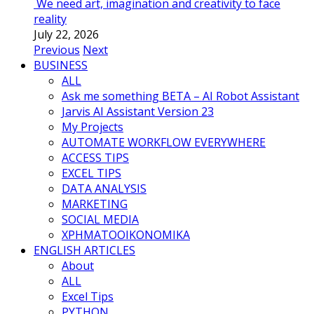
We need art, imagination and creativity to face
reality
July 22, 2026
Previous
Next
BUSINESS
ALL
Ask me something BETA – AI Robot Assistant
Jarvis AI Assistant Version 23
My Projects
AUTOMATE WORKFLOW EVERYWHERE
ACCESS TIPS
EXCEL TIPS
DATA ANALYSIS
MARKETING
SOCIAL MEDIA
ΧΡΗΜΑΤΟΟΙΚΟΝΟΜΙΚΑ
ENGLISH ARTICLES
About
ALL
Excel Tips
PYTHON