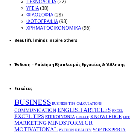
ΤΕΧΝΟΛΟΓΙΑ
(22)
ΥΓΕΙΑ
(38)
ΦΙΛΟΣΟΦΙΑ
(28)
ΦΩΤΟΓΡΑΦΙΑ
(93)
ΧΡΗΜΑΤΟΟΙΚΟΝΟΜΙΚΑ
(96)
Beautiful minds inspire others
Ένδυση – Υπόδηση Εξοπλισμός Εργασίας & ‘Aθλησης
Ετικέτες
BUSINESS
BUSINESS TIPS
CALCULATIONS
ENGLISH ARTICLES
COMMUNICATION
EXCEL
EXCEL TIPS
KNOWLEDGE
EΠΙΚΟΙΝΩΝΙΑ
GREECE
LIFE
MINDSTORM.GR
MARKETING
MOTIVATIONAL
SOFTEXPERIA
REALITY
PYTHON