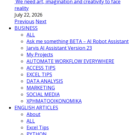
We need art, imagination and creativity to face
reality
July 22, 2026
Previous
Next
BUSINESS
ALL
Ask me something BETA – AI Robot Assistant
Jarvis AI Assistant Version 23
My Projects
AUTOMATE WORKFLOW EVERYWHERE
ACCESS TIPS
EXCEL TIPS
DATA ANALYSIS
MARKETING
SOCIAL MEDIA
ΧΡΗΜΑΤΟΟΙΚΟΝΟΜΙΚΑ
ENGLISH ARTICLES
About
ALL
Excel Tips
PYTHON