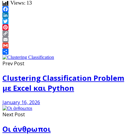
Views:
13
Facebook
LinkedIn
Twitter
Pinterest
Copy
Link
Email
Gmail
Share
Prev Post
Clustering Classification Problem
με Excel και Python
January 16, 2026
Next Post
Οι άνθρωποι