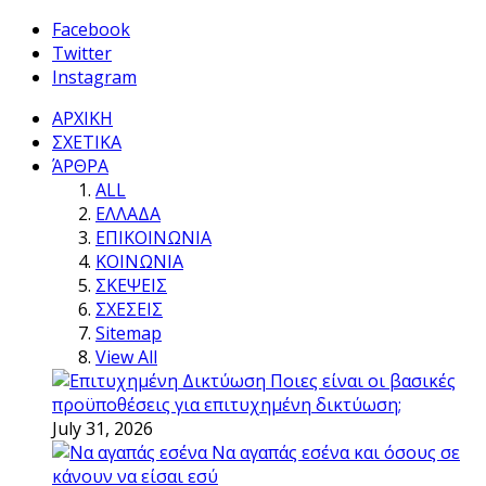
Facebook
Twitter
Instagram
ΑΡΧΙΚΗ
ΣΧΕΤΙΚΑ
ΆΡΘΡΑ
ALL
ΕΛΛΑΔΑ
ΕΠΙΚΟΙΝΩΝΙΑ
ΚΟΙΝΩΝΙΑ
ΣΚΕΨΕΙΣ
ΣΧΕΣΕΙΣ
Sitemap
View All
Ποιες είναι οι βασικές
προϋποθέσεις για επιτυχημένη δικτύωση;
July 31, 2026
Να αγαπάς εσένα και όσους σε
κάνουν να είσαι εσύ