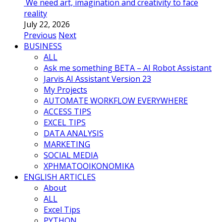
We need art, imagination and creativity to face
reality
July 22, 2026
Previous
Next
BUSINESS
ALL
Ask me something BETA – AI Robot Assistant
Jarvis AI Assistant Version 23
My Projects
AUTOMATE WORKFLOW EVERYWHERE
ACCESS TIPS
EXCEL TIPS
DATA ANALYSIS
MARKETING
SOCIAL MEDIA
ΧΡΗΜΑΤΟΟΙΚΟΝΟΜΙΚΑ
ENGLISH ARTICLES
About
ALL
Excel Tips
PYTHON