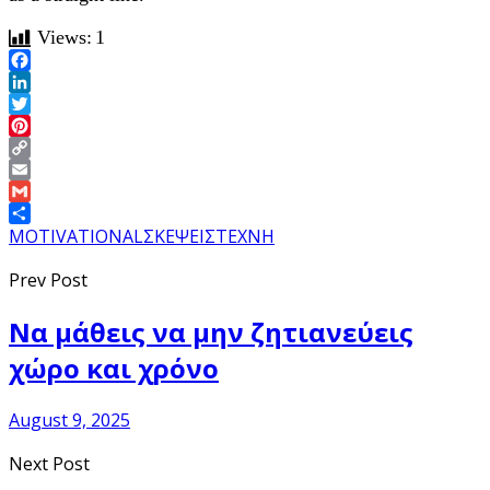
Views:
1
Facebook
LinkedIn
Twitter
Pinterest
Copy
Link
Email
Gmail
Share
MOTIVATIONAL
ΣΚΕΨΕΙΣ
ΤΕΧΝΗ
Prev Post
Να μάθεις να μην ζητιανεύεις
χώρο και χρόνο
August 9, 2025
Next Post