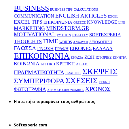
BUSINESS
BUSINESS TIPS
CALCULATIONS
ENGLISH ARTICLES
COMMUNICATION
EXCEL
EXCEL TIPS
KNOWLEDGE
EΠΙΚΟΙΝΩΝΙΑ
GREECE
LIFE
MINDSTORM.GR
MARKETING
MOTIVATIONAL
SOFTEXPERIA
REALITY
PYTHON
TIME
THOUGHTS
WORDS
ΑΞΙΟΛΟΓΗΣΗ
ΑΝΑΛΥΣΗ
ΓΛΩΣΣΑ
ΕΙΚΟΝΕΣ
ΕΛΛΑΔΑ
ΓΝΩΣΗ
ΓΡΑΦΗ
ΕΠΙΚΟΙΝΩΝΙΑ
ΖΩΗ
ΙΣΤΟΡΙΕΣ
ΕΡΓΑΣΙΑ
ΚΙΝΗΤΡΑ
ΚΟΙΝΩΝΙΑ
ΚΡΙΤΙΚΗ
ΚΡΙΤΙΚΗ
ΛΕΞΕΙΣ
ΣΚΕΨΕΙΣ
ΠΡΑΓΜΑΤΙΚΟΤΗΤΑ
ΠΩΛΗΣΕΙΣ
ΣΧΕΣΕΙΣ
ΣΥΜΠΕΡΙΦΟΡΑ
ΤΕΧΝΗ
ΧΡΟΝΟΣ
ΦΩΤΟΓΡΑΦΙΑ
ΧΡΗΜΑΤΟΟΙΚΟΝΟΜΙΚΑ
H σιωπή απομακρύνει τους ανθρώπους
Softexperia.com