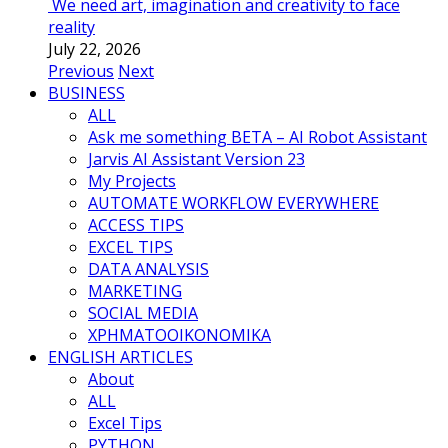
We need art, imagination and creativity to face
reality
July 22, 2026
Previous
Next
BUSINESS
ALL
Ask me something BETA – AI Robot Assistant
Jarvis AI Assistant Version 23
My Projects
AUTOMATE WORKFLOW EVERYWHERE
ACCESS TIPS
EXCEL TIPS
DATA ANALYSIS
MARKETING
SOCIAL MEDIA
ΧΡΗΜΑΤΟΟΙΚΟΝΟΜΙΚΑ
ENGLISH ARTICLES
About
ALL
Excel Tips
PYTHON