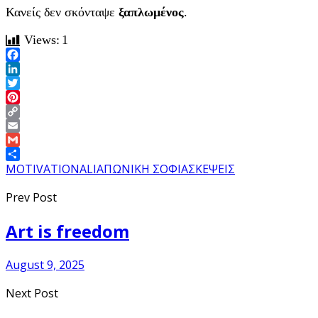
Κανείς δεν σκόνταψε
ξαπλωμένος
.
Views:
1
Facebook
LinkedIn
Twitter
Pinterest
Copy
Link
Email
Gmail
Share
MOTIVATIONAL
ΙΑΠΩΝΙΚΗ ΣΟΦΙΑ
ΣΚΕΨΕΙΣ
Prev Post
Art is freedom
August 9, 2025
Next Post