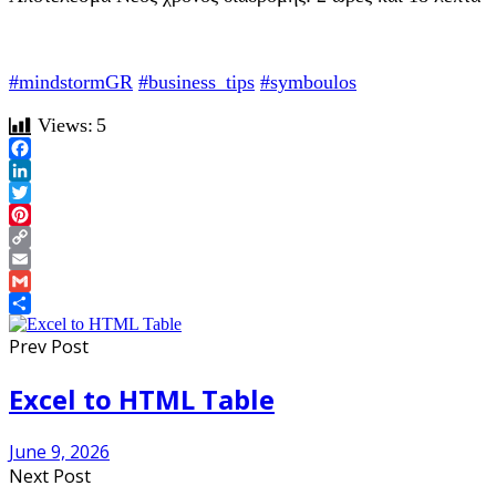
#mindstormGR
#business_tips
#symboulos
Views:
5
Facebook
LinkedIn
Twitter
Pinterest
Copy
Link
Email
Gmail
Share
Prev Post
Excel to HTML Table
June 9, 2026
Next Post