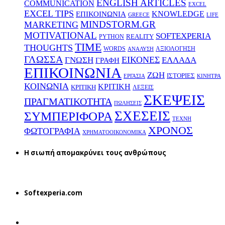
ENGLISH ARTICLES
COMMUNICATION
EXCEL
EXCEL TIPS
KNOWLEDGE
EΠΙΚΟΙΝΩΝΙΑ
GREECE
LIFE
MINDSTORM.GR
MARKETING
MOTIVATIONAL
SOFTEXPERIA
REALITY
PYTHON
TIME
THOUGHTS
WORDS
ΑΞΙΟΛΟΓΗΣΗ
ΑΝΑΛΥΣΗ
ΓΛΩΣΣΑ
ΕΙΚΟΝΕΣ
ΕΛΛΑΔΑ
ΓΝΩΣΗ
ΓΡΑΦΗ
ΕΠΙΚΟΙΝΩΝΙΑ
ΖΩΗ
ΙΣΤΟΡΙΕΣ
ΕΡΓΑΣΙΑ
ΚΙΝΗΤΡΑ
ΚΟΙΝΩΝΙΑ
ΚΡΙΤΙΚΗ
ΚΡΙΤΙΚΗ
ΛΕΞΕΙΣ
ΣΚΕΨΕΙΣ
ΠΡΑΓΜΑΤΙΚΟΤΗΤΑ
ΠΩΛΗΣΕΙΣ
ΣΧΕΣΕΙΣ
ΣΥΜΠΕΡΙΦΟΡΑ
ΤΕΧΝΗ
ΧΡΟΝΟΣ
ΦΩΤΟΓΡΑΦΙΑ
ΧΡΗΜΑΤΟΟΙΚΟΝΟΜΙΚΑ
H σιωπή απομακρύνει τους ανθρώπους
Softexperia.com