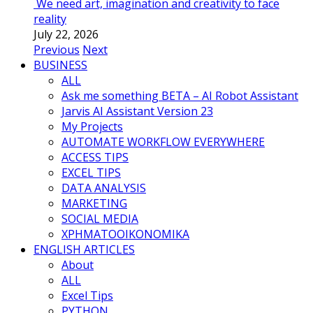
We need art, imagination and creativity to face
reality
July 22, 2026
Previous
Next
BUSINESS
ALL
Ask me something BETA – AI Robot Assistant
Jarvis AI Assistant Version 23
My Projects
AUTOMATE WORKFLOW EVERYWHERE
ACCESS TIPS
EXCEL TIPS
DATA ANALYSIS
MARKETING
SOCIAL MEDIA
ΧΡΗΜΑΤΟΟΙΚΟΝΟΜΙΚΑ
ENGLISH ARTICLES
About
ALL
Excel Tips
PYTHON