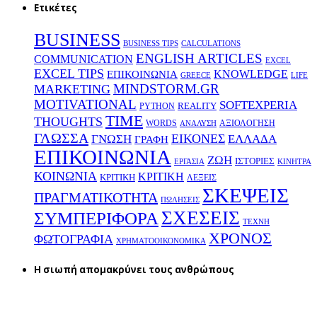
Ετικέτες
BUSINESS
BUSINESS TIPS
CALCULATIONS
ENGLISH ARTICLES
COMMUNICATION
EXCEL
EXCEL TIPS
KNOWLEDGE
EΠΙΚΟΙΝΩΝΙΑ
GREECE
LIFE
MINDSTORM.GR
MARKETING
MOTIVATIONAL
SOFTEXPERIA
REALITY
PYTHON
TIME
THOUGHTS
WORDS
ΑΞΙΟΛΟΓΗΣΗ
ΑΝΑΛΥΣΗ
ΓΛΩΣΣΑ
ΕΙΚΟΝΕΣ
ΕΛΛΑΔΑ
ΓΝΩΣΗ
ΓΡΑΦΗ
ΕΠΙΚΟΙΝΩΝΙΑ
ΖΩΗ
ΙΣΤΟΡΙΕΣ
ΕΡΓΑΣΙΑ
ΚΙΝΗΤΡΑ
ΚΟΙΝΩΝΙΑ
ΚΡΙΤΙΚΗ
ΚΡΙΤΙΚΗ
ΛΕΞΕΙΣ
ΣΚΕΨΕΙΣ
ΠΡΑΓΜΑΤΙΚΟΤΗΤΑ
ΠΩΛΗΣΕΙΣ
ΣΧΕΣΕΙΣ
ΣΥΜΠΕΡΙΦΟΡΑ
ΤΕΧΝΗ
ΧΡΟΝΟΣ
ΦΩΤΟΓΡΑΦΙΑ
ΧΡΗΜΑΤΟΟΙΚΟΝΟΜΙΚΑ
H σιωπή απομακρύνει τους ανθρώπους