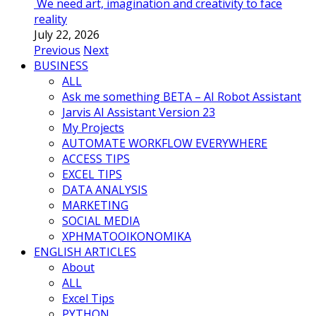
We need art, imagination and creativity to face
reality
July 22, 2026
Previous
Next
BUSINESS
ALL
Ask me something BETA – AI Robot Assistant
Jarvis AI Assistant Version 23
My Projects
AUTOMATE WORKFLOW EVERYWHERE
ACCESS TIPS
EXCEL TIPS
DATA ANALYSIS
MARKETING
SOCIAL MEDIA
ΧΡΗΜΑΤΟΟΙΚΟΝΟΜΙΚΑ
ENGLISH ARTICLES
About
ALL
Excel Tips
PYTHON