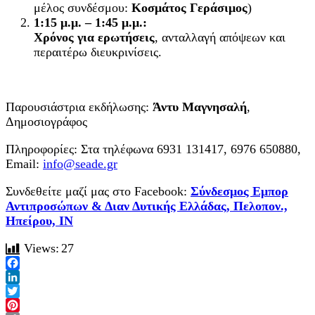
μέλος συνδέσμου:
Κοσμάτος Γεράσιμος
)
1:15 μ.μ. – 1:45 μ.μ.:
Χρόνος για ερωτήσεις
, ανταλλαγή απόψεων και
περαιτέρω διευκρινίσεις.
Παρουσιάστρια εκδήλωσης:
Άντυ Μαγνησαλή
,
Δημοσιογράφος
Πληροφορίες: Στα τηλέφωνα 6931 131417, 6976 650880,
Email:
info@seade.gr
Συνδεθείτε μαζί μας στο Facebook:
Σύνδεσμος Εμπορ
Αντιπροσώπων & Διαν Δυτικής Ελλάδας, Πελοπον.,
Ηπείρου, ΙΝ
Views:
27
Facebook
LinkedIn
Twitter