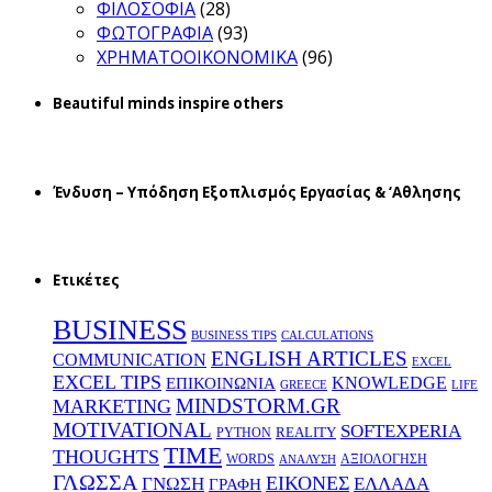
ΦΙΛΟΣΟΦΙΑ
(28)
ΦΩΤΟΓΡΑΦΙΑ
(93)
ΧΡΗΜΑΤΟΟΙΚΟΝΟΜΙΚΑ
(96)
Beautiful minds inspire others
Ένδυση – Υπόδηση Εξοπλισμός Εργασίας & ‘Aθλησης
Ετικέτες
BUSINESS
BUSINESS TIPS
CALCULATIONS
ENGLISH ARTICLES
COMMUNICATION
EXCEL
EXCEL TIPS
KNOWLEDGE
EΠΙΚΟΙΝΩΝΙΑ
GREECE
LIFE
MINDSTORM.GR
MARKETING
MOTIVATIONAL
SOFTEXPERIA
REALITY
PYTHON
TIME
THOUGHTS
WORDS
ΑΞΙΟΛΟΓΗΣΗ
ΑΝΑΛΥΣΗ
ΓΛΩΣΣΑ
ΕΙΚΟΝΕΣ
ΕΛΛΑΔΑ
ΓΝΩΣΗ
ΓΡΑΦΗ