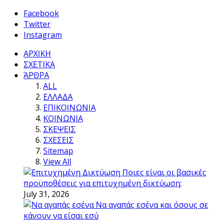
Facebook
Twitter
Instagram
ΑΡΧΙΚΗ
ΣΧΕΤΙΚΑ
ΆΡΘΡΑ
ALL
ΕΛΛΑΔΑ
ΕΠΙΚΟΙΝΩΝΙΑ
ΚΟΙΝΩΝΙΑ
ΣΚΕΨΕΙΣ
ΣΧΕΣΕΙΣ
Sitemap
View All
Ποιες είναι οι βασικές
προϋποθέσεις για επιτυχημένη δικτύωση;
July 31, 2026
Να αγαπάς εσένα και όσους σε
κάνουν να είσαι εσύ