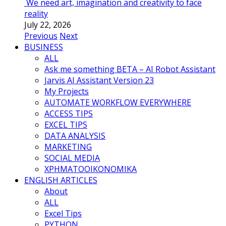
We need art, imagination and creativity to face
reality
July 22, 2026
Previous
Next
BUSINESS
ALL
Ask me something BETA – AI Robot Assistant
Jarvis AI Assistant Version 23
My Projects
AUTOMATE WORKFLOW EVERYWHERE
ACCESS TIPS
EXCEL TIPS
DATA ANALYSIS
MARKETING
SOCIAL MEDIA
ΧΡΗΜΑΤΟΟΙΚΟΝΟΜΙΚΑ
ENGLISH ARTICLES
About
ALL
Excel Tips
PYTHON