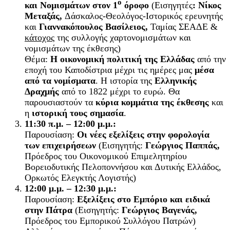
ο
και Νομισμάτων στον 1
όροφο
(Εισηγητές
: Νίκος
Μεταξάς,
Δάσκαλος-Θεολόγος-Ιστορικός ερευνητής
και
Γιαννακόπουλος Βασίλειος,
Ταμίας ΣΕΑΔΕ &
κάτοχος
της συλλογής χαρτονομισμάτων και
νομισμάτων της έκθεσης)
Θέμα:
Η οικονομική πολιτική της Ελλάδας
από την
εποχή του Καποδίστρια μέχρι τις ημέρες μας
μέσα
από τα νομίσματα
. Η ιστορία της
Ελληνικής
Δραχμής
από το 1822 μέχρι το ευρώ. Θα
παρουσιαστούν τα
κύρια κομμάτια της έκθεσης
και
η
ιστορική τους σημασία
.
11:30 π.μ. – 12:00 μ.μ.:
Παρουσίαση:
Οι νέες εξελίξεις στην φορολογία
των επιχειρήσεων
(Εισηγητής:
Γεώργιος Παππάς,
Πρόεδρος του Οικονομικού Επιμελητηρίου
Βορειοδυτικής Πελοποννήσου και Δυτικής Ελλάδος,
Ορκωτός Ελεγκτής Λογιστής)
12:00 μ.μ. – 12:30 μ.μ.:
Παρουσίαση:
Εξελίξεις στο Εμπόριο και ειδικά
στην Πάτρα
(Eισηγητής:
Γεώργιος Βαγενάς,
Πρόεδρος του Εμπορικού Συλλόγου Πατρών)