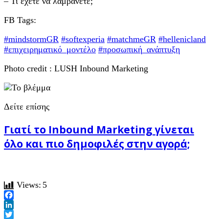
– Τι έχετε να λαμβάνετε;
FB Tags:
#mindstormGR
#softexperia
#matchmeGR
#hellenicland
#επιχειρηματικό_μοντέλο
#προσωπική_ανάπτυξη
Photo credit : LUSH Inbound Marketing
Δείτε επίσης
Γιατί το Inbound Marketing γίνεται
όλο και πιο δημοφιλές στην αγορά;
Views:
5
Facebook
LinkedIn