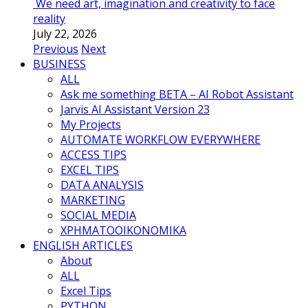
We need art, imagination and creativity to face
reality
July 22, 2026
Previous
Next
BUSINESS
ALL
Ask me something BETA – AI Robot Assistant
Jarvis AI Assistant Version 23
My Projects
AUTOMATE WORKFLOW EVERYWHERE
ACCESS TIPS
EXCEL TIPS
DATA ANALYSIS
MARKETING
SOCIAL MEDIA
ΧΡΗΜΑΤΟΟΙΚΟΝΟΜΙΚΑ
ENGLISH ARTICLES
About
ALL
Excel Tips
PYTHON