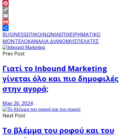
Twitter
Pinterest
Copy
Link
Email
Gmail
Share
BUSINESS
ΕΠΙΚΟΙΝΩΝΙΑ
ΕΠΙΧΕΙΡΗΜΑΤΙΚΟ
ΜΟΝΤΕΛΟ
ΚΑΝΑΛΙΑ ΔΙΑΝΟΜΗΣ
ΠΕΛΑΤΕΣ
Prev Post
Γιατί το Inbound Marketing
γίνεται όλο και πιο δημοφιλές
στην αγορά;
May 26, 2024
Next Post
Το βλέμμα του ροφού και του