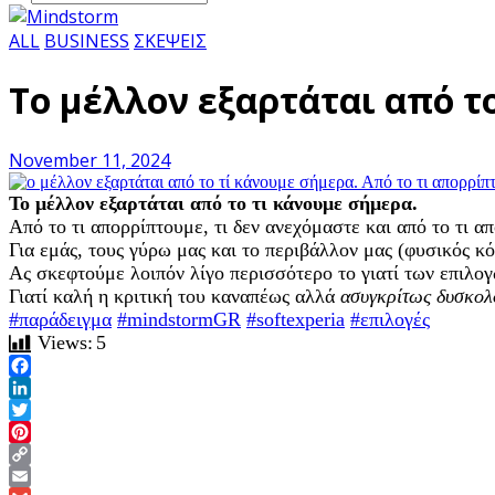
ALL
BUSINESS
ΣΚΕΨΕΙΣ
Το μέλλον εξαρτάται από τ
November 11, 2024
Το μέλλον εξαρτάται από το τι κάνουμε σήμερα.
Από το τι απορρίπτουμε, τι δεν ανεχόμαστε και από το τι α
Για εμάς, τους γύρω μας και το περιβάλλον μας (φυσικός κ
Ας σκεφτούμε λοιπόν λίγο περισσότερο το γιατί των επιλο
Γιατί καλή η κριτική του καναπέως αλλά
ασυγκρίτως δυσκολ
#παράδειγμα
#mindstormGR
#softexperia
#επιλογές
Views:
5
Facebook
LinkedIn
Twitter
Pinterest
Copy