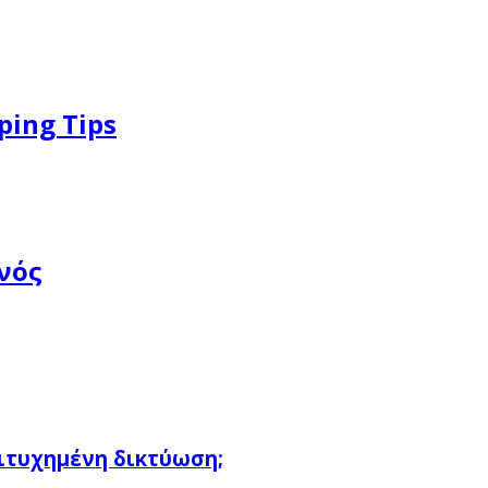
ping Tips
νός
πιτυχημένη δικτύωση;