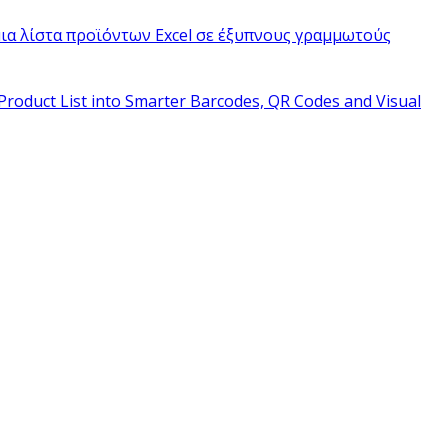
ια λίστα προϊόντων Excel σε έξυπνους γραμμωτούς
Product List into Smarter Barcodes, QR Codes and Visual