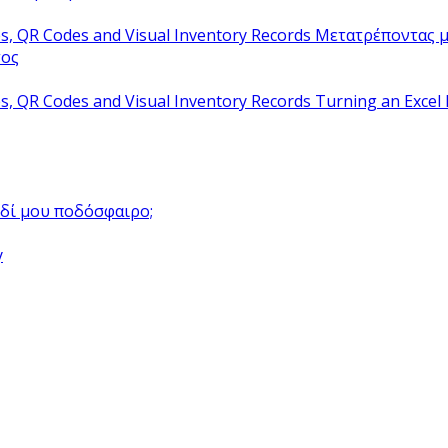
Μετατρέποντας μ
τος
Turning an Excel 
αιδί μου ποδόσφαιρο;
y