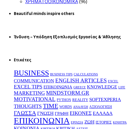
ΧΡΗΜΑΤΟΟΙΚΟΝΟΜΙΚΑ
(96)
Beautiful minds inspire others
Ένδυση – Υπόδηση Εξοπλισμός Εργασίας & ‘Aθλησης
Ετικέτες
BUSINESS
BUSINESS TIPS
CALCULATIONS
ENGLISH ARTICLES
COMMUNICATION
EXCEL
EXCEL TIPS
KNOWLEDGE
EΠΙΚΟΙΝΩΝΙΑ
GREECE
LIFE
MINDSTORM.GR
MARKETING
MOTIVATIONAL
SOFTEXPERIA
REALITY
PYTHON
TIME
THOUGHTS
WORDS
ΑΞΙΟΛΟΓΗΣΗ
ΑΝΑΛΥΣΗ
ΓΛΩΣΣΑ
ΕΙΚΟΝΕΣ
ΕΛΛΑΔΑ
ΓΝΩΣΗ
ΓΡΑΦΗ
ΕΠΙΚΟΙΝΩΝΙΑ
ΖΩΗ
ΙΣΤΟΡΙΕΣ
ΕΡΓΑΣΙΑ
ΚΙΝΗΤΡΑ
ΚΟΙΝΩΝΙΑ
ΚΡΙΤΙΚΗ