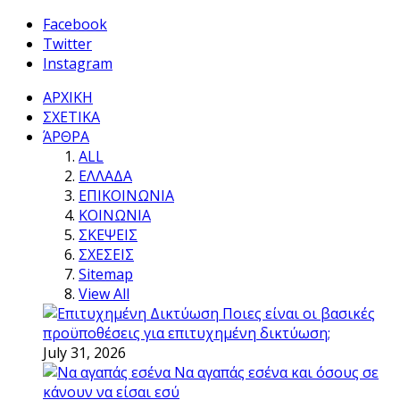
Facebook
Twitter
Instagram
ΑΡΧΙΚΗ
ΣΧΕΤΙΚΑ
ΆΡΘΡΑ
ALL
ΕΛΛΑΔΑ
ΕΠΙΚΟΙΝΩΝΙΑ
ΚΟΙΝΩΝΙΑ
ΣΚΕΨΕΙΣ
ΣΧΕΣΕΙΣ
Sitemap
View All
Ποιες είναι οι βασικές
προϋποθέσεις για επιτυχημένη δικτύωση;
July 31, 2026
Να αγαπάς εσένα και όσους σε
κάνουν να είσαι εσύ