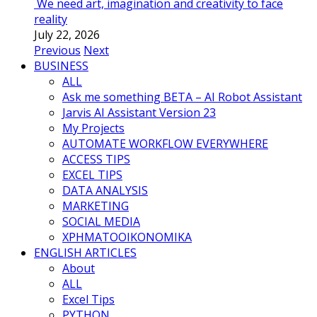
We need art, imagination and creativity to face
reality
July 22, 2026
Previous
Next
BUSINESS
ALL
Ask me something BETA – AI Robot Assistant
Jarvis AI Assistant Version 23
My Projects
AUTOMATE WORKFLOW EVERYWHERE
ACCESS TIPS
EXCEL TIPS
DATA ANALYSIS
MARKETING
SOCIAL MEDIA
ΧΡΗΜΑΤΟΟΙΚΟΝΟΜΙΚΑ
ENGLISH ARTICLES
About
ALL
Excel Tips
PYTHON