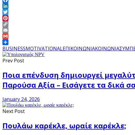
Facebook
LinkedIn
Twitter
Pinterest
Copy
Link
Email
Gmail
Share
BUSINESS
MOTIVATIONAL
ΕΠΙΚΟΙΝΩΝΙΑ
ΚΟΙΝΩΝΙΑ
ΣΥΜΠ
Prev Post
Ποια επένδυση δημιουργεί μεγαλύτ
Παρούσα Αξία – Εισάγετε τα δικά σ
January 24, 2026
Next Post
Πουλάω καρέκλε, ωραίε καρέκλε;