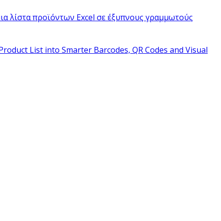
ια λίστα προϊόντων Excel σε έξυπνους γραμμωτούς
Product List into Smarter Barcodes, QR Codes and Visual