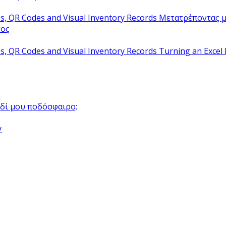
Μετατρέποντας μ
τος
Turning an Excel 
αιδί μου ποδόσφαιρο;
y