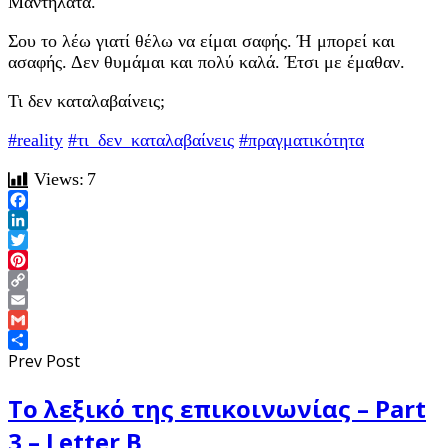
Μαντηλάτα.
Σου το λέω γιατί θέλω να είμαι σαφής. Ή μπορεί και
ασαφής. Δεν θυμάμαι και πολύ καλά. Έτσι με έμαθαν.
Τι δεν καταλαβαίνεις;
#reality
#τι_δεν_καταλαβαίνεις
#πραγματικότητα
Views:
7
Facebook
LinkedIn
Twitter
Pinterest
Copy
Link
Email
Gmail
Share
Prev Post
Το λεξικό της επικοινωνίας – Part
3 – Letter B