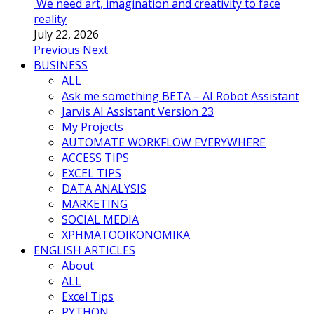
We need art, imagination and creativity to face
reality
July 22, 2026
Previous
Next
BUSINESS
ALL
Ask me something BETA – AI Robot Assistant
Jarvis AI Assistant Version 23
My Projects
AUTOMATE WORKFLOW EVERYWHERE
ACCESS TIPS
EXCEL TIPS
DATA ANALYSIS
MARKETING
SOCIAL MEDIA
ΧΡΗΜΑΤΟΟΙΚΟΝΟΜΙΚΑ
ENGLISH ARTICLES
About
ALL
Excel Tips
PYTHON