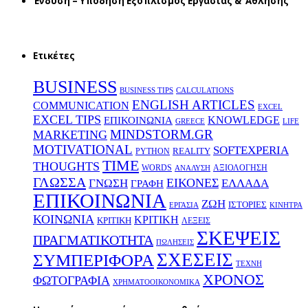
Ένδυση – Υπόδηση Εξοπλισμός Εργασίας & ‘Aθλησης
Ετικέτες
BUSINESS
BUSINESS TIPS
CALCULATIONS
ENGLISH ARTICLES
COMMUNICATION
EXCEL
EXCEL TIPS
KNOWLEDGE
EΠΙΚΟΙΝΩΝΙΑ
GREECE
LIFE
MINDSTORM.GR
MARKETING
MOTIVATIONAL
SOFTEXPERIA
REALITY
PYTHON
TIME
THOUGHTS
WORDS
ΑΞΙΟΛΟΓΗΣΗ
ΑΝΑΛΥΣΗ
ΓΛΩΣΣΑ
ΕΙΚΟΝΕΣ
ΕΛΛΑΔΑ
ΓΝΩΣΗ
ΓΡΑΦΗ
ΕΠΙΚΟΙΝΩΝΙΑ
ΖΩΗ
ΙΣΤΟΡΙΕΣ
ΕΡΓΑΣΙΑ
ΚΙΝΗΤΡΑ
ΚΟΙΝΩΝΙΑ
ΚΡΙΤΙΚΗ
ΚΡΙΤΙΚΗ
ΛΕΞΕΙΣ
ΣΚΕΨΕΙΣ
ΠΡΑΓΜΑΤΙΚΟΤΗΤΑ
ΠΩΛΗΣΕΙΣ
ΣΧΕΣΕΙΣ
ΣΥΜΠΕΡΙΦΟΡΑ
ΤΕΧΝΗ
ΧΡΟΝΟΣ
ΦΩΤΟΓΡΑΦΙΑ
ΧΡΗΜΑΤΟΟΙΚΟΝΟΜΙΚΑ