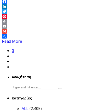
Facebook
LinkedIn
Twitter
Pinterest
Copy
Link
Email
Gmail
Share
Read More
0
Αναζήτηση
Search
for:
Κατηγορίες
ALL
(2,405)