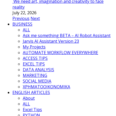
We need art, imagination and creativity to face
reality
July 22, 2026
Previous
Next
BUSINESS
ALL
Ask me something BETA – AI Robot Assistant
Jarvis AI Assistant Version 23
My Projects
AUTOMATE WORKFLOW EVERYWHERE
ACCESS TIPS
EXCEL TIPS
DATA ANALYSIS
MARKETING
SOCIAL MEDIA
ΧΡΗΜΑΤΟΟΙΚΟΝΟΜΙΚΑ
ENGLISH ARTICLES
About
ALL
Excel Tips
PYTHON