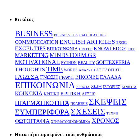
Ετικέτες
BUSINESS
BUSINESS TIPS
CALCULATIONS
ENGLISH ARTICLES
COMMUNICATION
EXCEL
EXCEL TIPS
KNOWLEDGE
EΠΙΚΟΙΝΩΝΙΑ
GREECE
LIFE
MINDSTORM.GR
MARKETING
MOTIVATIONAL
SOFTEXPERIA
REALITY
PYTHON
TIME
THOUGHTS
WORDS
ΑΞΙΟΛΟΓΗΣΗ
ΑΝΑΛΥΣΗ
ΓΛΩΣΣΑ
ΕΙΚΟΝΕΣ
ΕΛΛΑΔΑ
ΓΝΩΣΗ
ΓΡΑΦΗ
ΕΠΙΚΟΙΝΩΝΙΑ
ΖΩΗ
ΙΣΤΟΡΙΕΣ
ΕΡΓΑΣΙΑ
ΚΙΝΗΤΡΑ
ΚΟΙΝΩΝΙΑ
ΚΡΙΤΙΚΗ
ΚΡΙΤΙΚΗ
ΛΕΞΕΙΣ
ΣΚΕΨΕΙΣ
ΠΡΑΓΜΑΤΙΚΟΤΗΤΑ
ΠΩΛΗΣΕΙΣ
ΣΧΕΣΕΙΣ
ΣΥΜΠΕΡΙΦΟΡΑ
ΤΕΧΝΗ
ΧΡΟΝΟΣ
ΦΩΤΟΓΡΑΦΙΑ
ΧΡΗΜΑΤΟΟΙΚΟΝΟΜΙΚΑ
H σιωπή απομακρύνει τους ανθρώπους