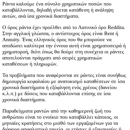
Ράντα καλούμε ένα σύνολο χρηματικών ποσών που
καταβάλλονται, δηλαδή γίνεται κατάθεση ή ανάληψη
αυτών, ανά ίσα χρονικά διαστήματα.
Ο όρος ράντα έχει προέλθει από το Λατινικό όρο Reddita.
Στην αγγλική γλώσσα, ο αντίστοιχος όρος είναι Rent ή
Annuity. Ένας ελληνικός όρος που θα μπορούσε να
αποδώσει καλύτερα την έννοια αυτή είναι χρηματοσειρά ή
χρηματοροή, διότι όπως θα δούμε στη συνέχεια οι ράντες
αποτελούνται πράγματι από σειρές χρηματικών
καταθέσεων ή πληρωμών.
Τα προβλήματα που αναφέρονται σε ράντες είναι συνήθως
δημιουργία κεφαλαίου με ανατοκισμό καταθέσεων σε ίσα
χρονικά διαστήματα ή εξόφληση ενός χρέους (δανείου
κ.λ.π.) με δόσεις που καταβάλλονται επίσης σε ίσα
χρονικά διαστήματα.
Παραδείγματα ραντών από την καθημερινή ζωή του
ανθρώπου είναι το ενοίκιο που καταβάλλει κάποιος, οι
μηνιαίες κρατήσεις στο μισθό των εργαζομένων για τα
διάφορα ασφαλιστικά ταμεία, οι ετήσιες ή εξαμηνιαίες ή