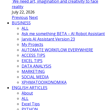
We need art, imagination and creativity to face
reality
July 22, 2026
Previous
Next
BUSINESS
ALL
Ask me something BETA – AI Robot Assistant
Jarvis AI Assistant Version 23
My Projects
AUTOMATE WORKFLOW EVERYWHERE
ACCESS TIPS
EXCEL TIPS
DATA ANALYSIS
MARKETING
SOCIAL MEDIA
ΧΡΗΜΑΤΟΟΙΚΟΝΟΜΙΚΑ
ENGLISH ARTICLES
About
ALL
Excel Tips
PYTHON