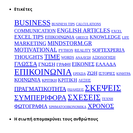
Ετικέτες
BUSINESS
BUSINESS TIPS
CALCULATIONS
ENGLISH ARTICLES
COMMUNICATION
EXCEL
EXCEL TIPS
KNOWLEDGE
EΠΙΚΟΙΝΩΝΙΑ
GREECE
LIFE
MINDSTORM.GR
MARKETING
MOTIVATIONAL
SOFTEXPERIA
REALITY
PYTHON
TIME
THOUGHTS
WORDS
ΑΞΙΟΛΟΓΗΣΗ
ΑΝΑΛΥΣΗ
ΓΛΩΣΣΑ
ΕΙΚΟΝΕΣ
ΕΛΛΑΔΑ
ΓΝΩΣΗ
ΓΡΑΦΗ
ΕΠΙΚΟΙΝΩΝΙΑ
ΖΩΗ
ΙΣΤΟΡΙΕΣ
ΕΡΓΑΣΙΑ
ΚΙΝΗΤΡΑ
ΚΟΙΝΩΝΙΑ
ΚΡΙΤΙΚΗ
ΚΡΙΤΙΚΗ
ΛΕΞΕΙΣ
ΣΚΕΨΕΙΣ
ΠΡΑΓΜΑΤΙΚΟΤΗΤΑ
ΠΩΛΗΣΕΙΣ
ΣΧΕΣΕΙΣ
ΣΥΜΠΕΡΙΦΟΡΑ
ΤΕΧΝΗ
ΧΡΟΝΟΣ
ΦΩΤΟΓΡΑΦΙΑ
ΧΡΗΜΑΤΟΟΙΚΟΝΟΜΙΚΑ
H σιωπή απομακρύνει τους ανθρώπους