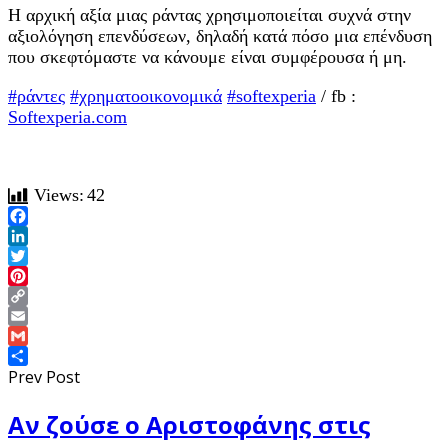
Η αρχική αξία μιας ράντας χρησιμοποιείται συχνά στην
αξιολόγηση επενδύσεων, δηλαδή κατά πόσο μια επένδυση
που σκεφτόμαστε να κάνουμε είναι συμφέρουσα ή μη.
#ράντες
#χρηματοοικονομικά
#softexperia
/ fb :
Softexperia.com
Views:
42
Facebook
LinkedIn
Twitter
Pinterest
Copy
Link
Email
Gmail
Share
Prev Post
Αν ζούσε ο Αριστοφάνης στις