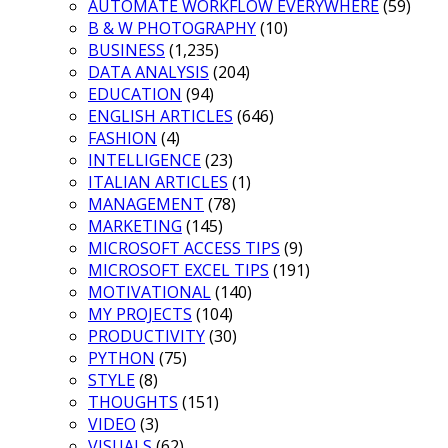
AUTOMATE WORKFLOW EVERYWHERE
(59)
B & W PHOTOGRAPHY
(10)
BUSINESS
(1,235)
DATA ANALYSIS
(204)
EDUCATION
(94)
ENGLISH ARTICLES
(646)
FASHION
(4)
INTELLIGENCE
(23)
ITALIAN ARTICLES
(1)
MANAGEMENT
(78)
MARKETING
(145)
MICROSOFT ACCESS TIPS
(9)
MICROSOFT EXCEL TIPS
(191)
MOTIVATIONAL
(140)
MY PROJECTS
(104)
PRODUCTIVITY
(30)
PYTHON
(75)
STYLE
(8)
THOUGHTS
(151)
VIDEO
(3)
VISUALS
(62)