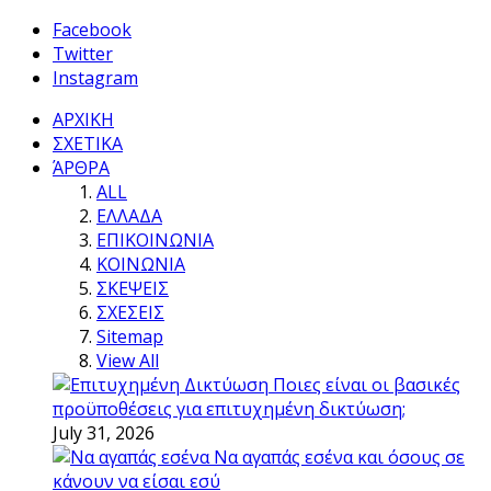
Facebook
Twitter
Instagram
ΑΡΧΙΚΗ
ΣΧΕΤΙΚΑ
ΆΡΘΡΑ
ALL
ΕΛΛΑΔΑ
ΕΠΙΚΟΙΝΩΝΙΑ
ΚΟΙΝΩΝΙΑ
ΣΚΕΨΕΙΣ
ΣΧΕΣΕΙΣ
Sitemap
View All
Ποιες είναι οι βασικές
προϋποθέσεις για επιτυχημένη δικτύωση;
July 31, 2026
Να αγαπάς εσένα και όσους σε
κάνουν να είσαι εσύ