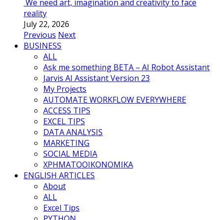
We need art, imagination and creativity to face
reality
July 22, 2026
Previous
Next
BUSINESS
ALL
Ask me something BETA – AI Robot Assistant
Jarvis AI Assistant Version 23
My Projects
AUTOMATE WORKFLOW EVERYWHERE
ACCESS TIPS
EXCEL TIPS
DATA ANALYSIS
MARKETING
SOCIAL MEDIA
ΧΡΗΜΑΤΟΟΙΚΟΝΟΜΙΚΑ
ENGLISH ARTICLES
About
ALL
Excel Tips
PYTHON