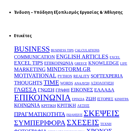
Ένδυση – Υπόδηση Εξοπλισμός Εργασίας & ‘Aθλησης
Ετικέτες
BUSINESS
BUSINESS TIPS
CALCULATIONS
ENGLISH ARTICLES
COMMUNICATION
EXCEL
EXCEL TIPS
KNOWLEDGE
EΠΙΚΟΙΝΩΝΙΑ
GREECE
LIFE
MINDSTORM.GR
MARKETING
MOTIVATIONAL
SOFTEXPERIA
REALITY
PYTHON
TIME
THOUGHTS
WORDS
ΑΞΙΟΛΟΓΗΣΗ
ΑΝΑΛΥΣΗ
ΓΛΩΣΣΑ
ΕΙΚΟΝΕΣ
ΕΛΛΑΔΑ
ΓΝΩΣΗ
ΓΡΑΦΗ
ΕΠΙΚΟΙΝΩΝΙΑ
ΖΩΗ
ΙΣΤΟΡΙΕΣ
ΕΡΓΑΣΙΑ
ΚΙΝΗΤΡΑ
ΚΟΙΝΩΝΙΑ
ΚΡΙΤΙΚΗ
ΚΡΙΤΙΚΗ
ΛΕΞΕΙΣ
ΣΚΕΨΕΙΣ
ΠΡΑΓΜΑΤΙΚΟΤΗΤΑ
ΠΩΛΗΣΕΙΣ
ΣΧΕΣΕΙΣ
ΣΥΜΠΕΡΙΦΟΡΑ
ΤΕΧΝΗ
ΧΡΟΝΟΣ