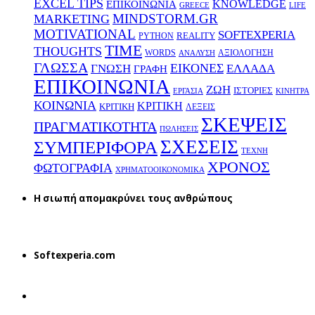
EXCEL TIPS
KNOWLEDGE
EΠΙΚΟΙΝΩΝΙΑ
GREECE
LIFE
MINDSTORM.GR
MARKETING
MOTIVATIONAL
SOFTEXPERIA
REALITY
PYTHON
TIME
THOUGHTS
WORDS
ΑΞΙΟΛΟΓΗΣΗ
ΑΝΑΛΥΣΗ
ΓΛΩΣΣΑ
ΕΙΚΟΝΕΣ
ΕΛΛΑΔΑ
ΓΝΩΣΗ
ΓΡΑΦΗ
ΕΠΙΚΟΙΝΩΝΙΑ
ΖΩΗ
ΙΣΤΟΡΙΕΣ
ΕΡΓΑΣΙΑ
ΚΙΝΗΤΡΑ
ΚΟΙΝΩΝΙΑ
ΚΡΙΤΙΚΗ
ΚΡΙΤΙΚΗ
ΛΕΞΕΙΣ
ΣΚΕΨΕΙΣ
ΠΡΑΓΜΑΤΙΚΟΤΗΤΑ
ΠΩΛΗΣΕΙΣ
ΣΧΕΣΕΙΣ
ΣΥΜΠΕΡΙΦΟΡΑ
ΤΕΧΝΗ
ΧΡΟΝΟΣ
ΦΩΤΟΓΡΑΦΙΑ
ΧΡΗΜΑΤΟΟΙΚΟΝΟΜΙΚΑ
H σιωπή απομακρύνει τους ανθρώπους
Softexperia.com