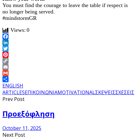
You must find the courage to leave the table if respect is
no longer being served.
#mindstormGR
Views:
0
Facebook
LinkedIn
Twitter
Pinterest
Copy
Link
Email
Gmail
Share
ENGLISH
ARTICLES
ΕΠΙΚΟΙΝΩΝΙΑ
ΜΟTIVATIONAL
ΣΚΕΨΕΙΣ
ΣΧΕΣΕΙΣ
Prev Post
Προεξόφληση
October 11, 2025
Next Post