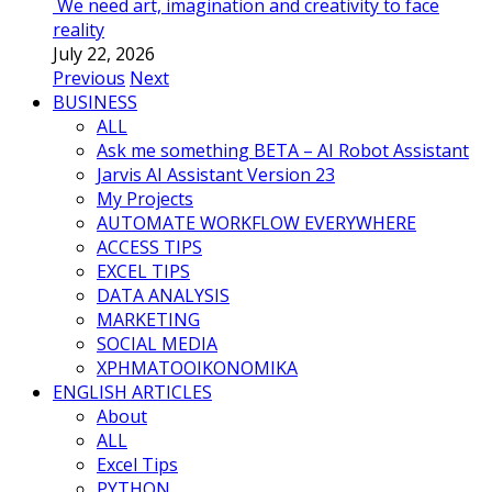
We need art, imagination and creativity to face
reality
July 22, 2026
Previous
Next
BUSINESS
ALL
Ask me something BETA – AI Robot Assistant
Jarvis AI Assistant Version 23
My Projects
AUTOMATE WORKFLOW EVERYWHERE
ACCESS TIPS
EXCEL TIPS
DATA ANALYSIS
MARKETING
SOCIAL MEDIA
ΧΡΗΜΑΤΟΟΙΚΟΝΟΜΙΚΑ
ENGLISH ARTICLES
About
ALL
Excel Tips
PYTHON