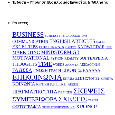
Ένδυση – Υπόδηση Εξοπλισμός Εργασίας & ‘Aθλησης
Ετικέτες
BUSINESS
BUSINESS TIPS
CALCULATIONS
ENGLISH ARTICLES
COMMUNICATION
EXCEL
EXCEL TIPS
KNOWLEDGE
EΠΙΚΟΙΝΩΝΙΑ
GREECE
LIFE
MINDSTORM.GR
MARKETING
MOTIVATIONAL
SOFTEXPERIA
REALITY
PYTHON
TIME
THOUGHTS
WORDS
ΑΞΙΟΛΟΓΗΣΗ
ΑΝΑΛΥΣΗ
ΓΛΩΣΣΑ
ΕΙΚΟΝΕΣ
ΕΛΛΑΔΑ
ΓΝΩΣΗ
ΓΡΑΦΗ
ΕΠΙΚΟΙΝΩΝΙΑ
ΖΩΗ
ΙΣΤΟΡΙΕΣ
ΕΡΓΑΣΙΑ
ΚΙΝΗΤΡΑ
ΚΟΙΝΩΝΙΑ
ΚΡΙΤΙΚΗ
ΚΡΙΤΙΚΗ
ΛΕΞΕΙΣ
ΣΚΕΨΕΙΣ
ΠΡΑΓΜΑΤΙΚΟΤΗΤΑ
ΠΩΛΗΣΕΙΣ
ΣΧΕΣΕΙΣ
ΣΥΜΠΕΡΙΦΟΡΑ
ΤΕΧΝΗ
ΧΡΟΝΟΣ
ΦΩΤΟΓΡΑΦΙΑ
ΧΡΗΜΑΤΟΟΙΚΟΝΟΜΙΚΑ