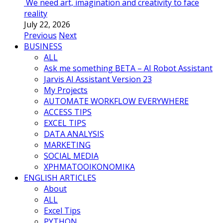
We need art, imagination and creativity to face
reality
July 22, 2026
Previous
Next
BUSINESS
ALL
Ask me something BETA – AI Robot Assistant
Jarvis AI Assistant Version 23
My Projects
AUTOMATE WORKFLOW EVERYWHERE
ACCESS TIPS
EXCEL TIPS
DATA ANALYSIS
MARKETING
SOCIAL MEDIA
ΧΡΗΜΑΤΟΟΙΚΟΝΟΜΙΚΑ
ENGLISH ARTICLES
About
ALL
Excel Tips
PYTHON