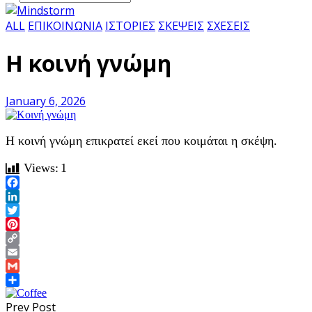
ALL
ΕΠΙΚΟΙΝΩΝΙΑ
ΙΣΤΟΡΙΕΣ
ΣΚΕΨΕΙΣ
ΣΧΕΣΕΙΣ
Η κοινή γνώμη
January 6, 2026
Η κοινή γνώμη επικρατεί εκεί που κοιμάται η σκέψη.
Views:
1
Facebook
LinkedIn
Twitter
Pinterest
Copy
Link
Email
Gmail
Share
Prev Post