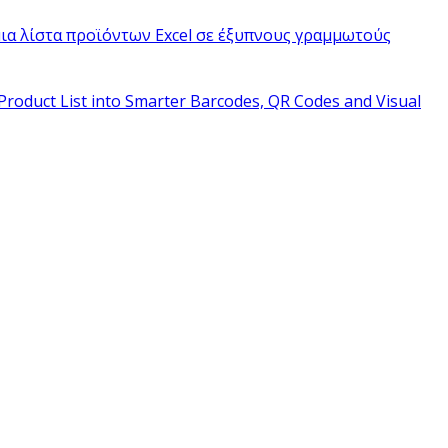
ια λίστα προϊόντων Excel σε έξυπνους γραμμωτούς
Product List into Smarter Barcodes, QR Codes and Visual