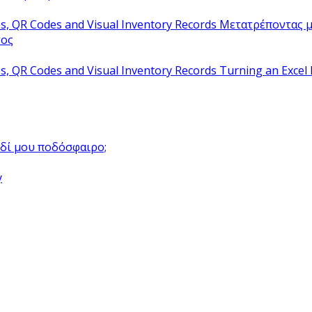
Μετατρέποντας μ
τος
Turning an Excel 
αιδί μου ποδόσφαιρο;
y