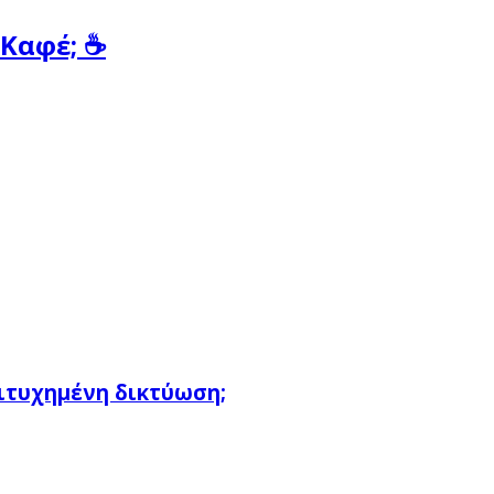
 Καφέ; ☕
πιτυχημένη δικτύωση;