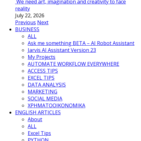
We need art, imagination and creativity to face
reality
July 22, 2026
Previous
Next
BUSINESS
ALL
Ask me something BETA – AI Robot Assistant
Jarvis AI Assistant Version 23
My Projects
AUTOMATE WORKFLOW EVERYWHERE
ACCESS TIPS
EXCEL TIPS
DATA ANALYSIS
MARKETING
SOCIAL MEDIA
ΧΡΗΜΑΤΟΟΙΚΟΝΟΜΙΚΑ
ENGLISH ARTICLES
About
ALL
Excel Tips
PYTHON