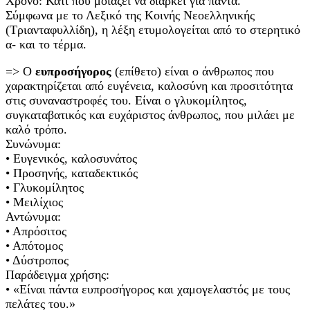
Χρόνο: Κάτι που μοιάζει να διαρκεί για πάντα.
Σύμφωνα με το Λεξικό της Κοινής Νεοελληνικής
(Τριανταφυλλίδη), η λέξη ετυμολογείται από το στερητικό
α- και το τέρμα.
=> Ο
ευπροσήγορος
(επίθετο) είναι ο άνθρωπος που
χαρακτηρίζεται από ευγένεια, καλοσύνη και προσιτότητα
στις συναναστροφές του. Είναι ο γλυκομίλητος,
συγκαταβατικός και ευχάριστος άνθρωπος, που μιλάει με
καλό τρόπο.
Συνώνυμα:
• Ευγενικός, καλοσυνάτος
• Προσηνής, καταδεκτικός
• Γλυκομίλητος
• Μειλίχιος
Αντώνυμα:
• Απρόσιτος
• Απότομος
• Δύστροπος
Παράδειγμα χρήσης:
• «Είναι πάντα ευπροσήγορος και χαμογελαστός με τους
πελάτες του.»