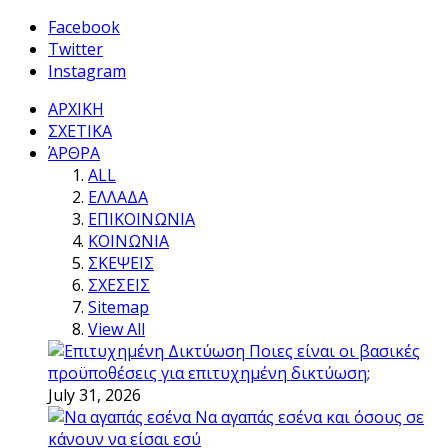
Facebook
Twitter
Instagram
ΑΡΧΙΚΗ
ΣΧΕΤΙΚΑ
ΆΡΘΡΑ
ALL
ΕΛΛΑΔΑ
ΕΠΙΚΟΙΝΩΝΙΑ
ΚΟΙΝΩΝΙΑ
ΣΚΕΨΕΙΣ
ΣΧΕΣΕΙΣ
Sitemap
View All
Ποιες είναι οι βασικές
προϋποθέσεις για επιτυχημένη δικτύωση;
July 31, 2026
Να αγαπάς εσένα και όσους σε
κάνουν να είσαι εσύ