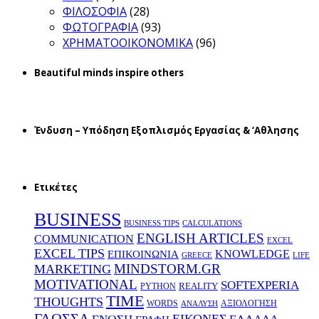
ΦΙΛΟΣΟΦΙΑ
(28)
ΦΩΤΟΓΡΑΦΙΑ
(93)
ΧΡΗΜΑΤΟΟΙΚΟΝΟΜΙΚΑ
(96)
Beautiful minds inspire others
Ένδυση – Υπόδηση Εξοπλισμός Εργασίας & ‘Aθλησης
Ετικέτες
BUSINESS
BUSINESS TIPS
CALCULATIONS
ENGLISH ARTICLES
COMMUNICATION
EXCEL
EXCEL TIPS
KNOWLEDGE
EΠΙΚΟΙΝΩΝΙΑ
GREECE
LIFE
MINDSTORM.GR
MARKETING
MOTIVATIONAL
SOFTEXPERIA
REALITY
PYTHON
TIME
THOUGHTS
WORDS
ΑΞΙΟΛΟΓΗΣΗ
ΑΝΑΛΥΣΗ
ΓΛΩΣΣΑ