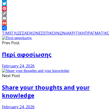
LinkedIn
Twitter
Pinterest
Copy
Link
Email
Gmail
Share
TIME
ΓΛΩΣΣΑ
ΕΙΚΟΝΕΣ
ΕΠΙΚΟΙΝΩΝΙΑ
ΚΡΙΤΙΚΗ
ΠΡΑΓΜΑΤΙΚ
Prev Post
Περί αφοσίωσης
February 24, 2026
Next Post
Share your thoughts and your
knowledge
February 24, 2026