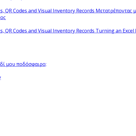
Μετατρέποντας μ
τος
Turning an Excel 
αιδί μου ποδόσφαιρο;
y