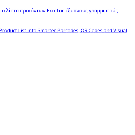
ια λίστα προϊόντων Excel σε έξυπνους γραμμωτούς
Product List into Smarter Barcodes, QR Codes and Visual