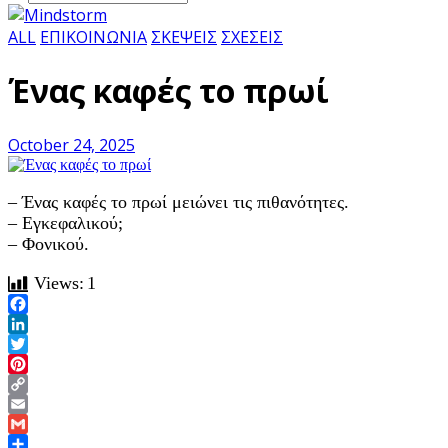
ALL
ΕΠΙΚΟΙΝΩΝΙΑ
ΣΚΕΨΕΙΣ
ΣΧΕΣΕΙΣ
Ένας καφές το πρωί
October 24, 2025
– Ένας καφές το πρωί μειώνει τις πιθανότητες.
– Εγκεφαλικού;
– Φονικού.
Views:
1
Facebook
LinkedIn
Twitter
Pinterest
Copy
Link
Email
Gmail