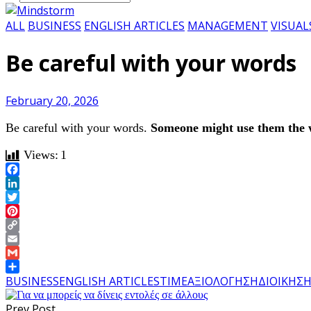
ALL
BUSINESS
ENGLISH ARTICLES
MANAGEMENT
VISUAL
Be careful with your words
February 20, 2026
Be careful with your words.
Someone might use them the 
Views:
1
Facebook
LinkedIn
Twitter
Pinterest
Copy
Link
Email
Gmail
Share
BUSINESS
ENGLISH ARTICLES
TIME
ΑΞΙΟΛΟΓΗΣΗ
ΔΙΟΙΚΗΣ
Prev Post