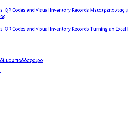
Μετατρέποντας μ
τος
Turning an Excel 
αιδί μου ποδόσφαιρο;
y