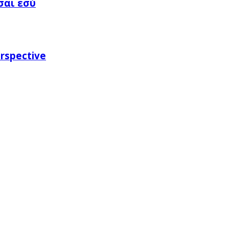
σαι εσύ
rspective