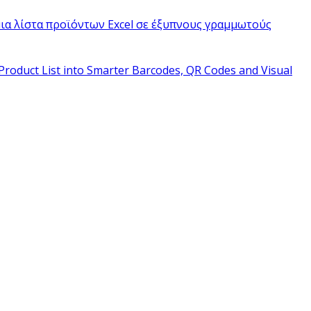
ια λίστα προϊόντων Excel σε έξυπνους γραμμωτούς
Product List into Smarter Barcodes, QR Codes and Visual