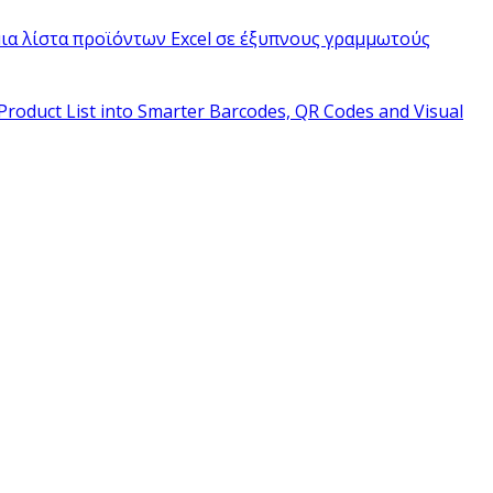
ια λίστα προϊόντων Excel σε έξυπνους γραμμωτούς
Product List into Smarter Barcodes, QR Codes and Visual