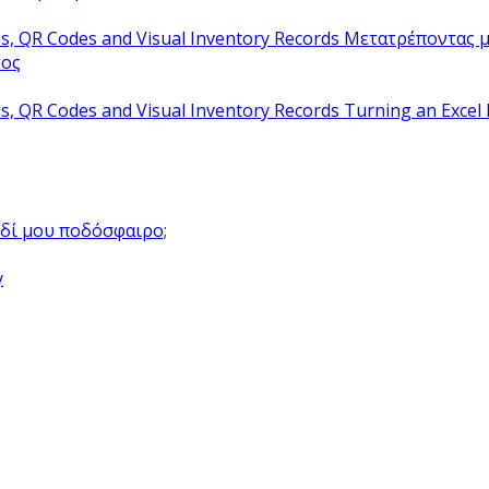
Μετατρέποντας μ
τος
Turning an Excel 
αιδί μου ποδόσφαιρο;
y