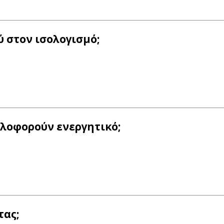
ύ στον ισολογισμό;
κλοφορούν ενεργητικό;
τας;