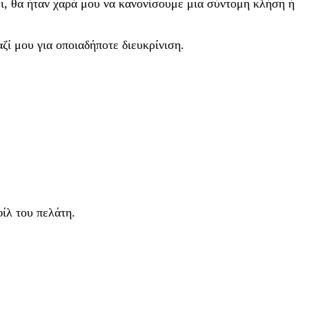
ει, θα ήταν χαρά μου να κανονίσουμε μια σύντομη κλήση ή
ί μου για οποιαδήποτε διευκρίνιση.
ίλ του πελάτη.