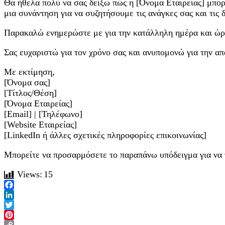
Θα ήθελα πολύ να σας δείξω πώς η [Όνομα Εταιρείας] μπορ
μια συνάντηση για να συζητήσουμε τις ανάγκες σας και τις 
Παρακαλώ ενημερώστε με για την κατάλληλη ημέρα και ώρα 
Σας ευχαριστώ για τον χρόνο σας και ανυπομονώ για την απ
Με εκτίμηση,
[Όνομα σας]
[Τίτλος/Θέση]
[Όνομα Εταιρείας]
[Email] | [Τηλέφωνο]
[Website Εταιρείας]
[LinkedIn ή άλλες σχετικές πληροφορίες επικοινωνίας]
Μπορείτε να προσαρμόσετε το παραπάνω υπόδειγμα για να τα
Views:
15
Facebook
LinkedIn
Twitter
Pinterest