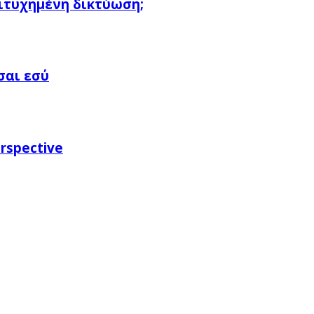
πιτυχημένη δικτύωση;
σαι εσύ
rspective