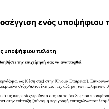
προσέγγιση ενός υποψήφιου 
νός υποψήφιου πελάτη
οηθήσει την επιχείρησή σας να αναπτυχθεί
 εργάζομαι ως [θέση σας] στην [Όνομα Εταιρείας]. Επικοινω
κεκριμένο στόχο/πλεονέκτημα, π.χ. αύξηση των πωλήσεων, β
ικά τις υπηρεσίες/προϊόντα σας και το όφελος που προσφέρο
σει στην επίτευξη [σύντομη περιγραφή επιτυχιών/αποτελεσμ