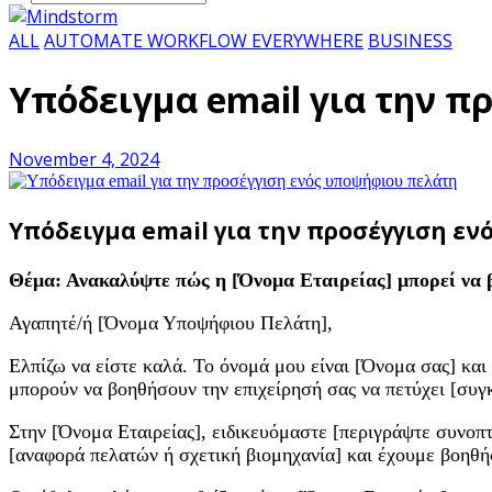
ALL
AUTOMATE WORKFLOW EVERYWHERE
BUSINESS
Υπόδειγμα email για την 
November 4, 2024
Υπόδειγμα email για την προσέγγιση ε
Θέμα: Ανακαλύψτε πώς η [Όνομα Εταιρείας] μπορεί να β
Αγαπητέ/ή [Όνομα Υποψήφιου Πελάτη],
Ελπίζω να είστε καλά. Το όνομά μου είναι [Όνομα σας] και
μπορούν να βοηθήσουν την επιχείρησή σας να πετύχει [συγ
Στην [Όνομα Εταιρείας], ειδικευόμαστε [περιγράψτε συνοπτ
[αναφορά πελατών ή σχετική βιομηχανία] και έχουμε βοηθή