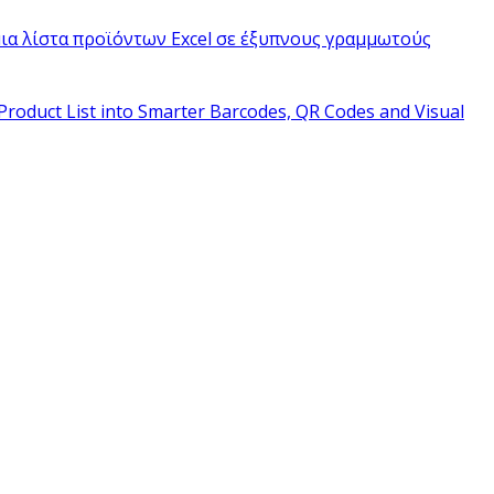
ια λίστα προϊόντων Excel σε έξυπνους γραμμωτούς
Product List into Smarter Barcodes, QR Codes and Visual