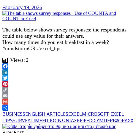
February 19, 2026
The table below shows survey responses; the respondents
could use any value for their answers.
How many times do you eat breakfast in a week?
#mindstormGR #excel_tips
Views:
2
Facebook
LinkedIn
Twitter
Pinterest
Copy
Link
Email
Gmail
Share
BUSINESS
ENGLISH ARTICLES
EXCEL
MICROSOFT EXCEL
TIPS
SURVEY
TIME
ΕΠΙΚΟΙΝΩΝΙΑ
ΣΚΕΨΕΙΣ
ΣΥΜΠΕΡΙΦΟΡΑ
ΣΧ
Prev Post