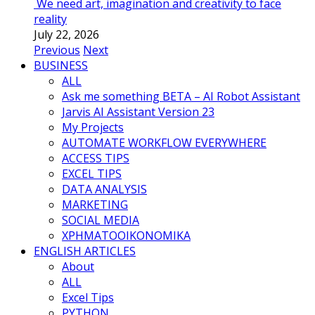
We need art, imagination and creativity to face
reality
July 22, 2026
Previous
Next
BUSINESS
ALL
Ask me something BETA – AI Robot Assistant
Jarvis AI Assistant Version 23
My Projects
AUTOMATE WORKFLOW EVERYWHERE
ACCESS TIPS
EXCEL TIPS
DATA ANALYSIS
MARKETING
SOCIAL MEDIA
ΧΡΗΜΑΤΟΟΙΚΟΝΟΜΙΚΑ
ENGLISH ARTICLES
About
ALL
Excel Tips
PYTHON