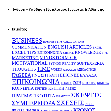
Ένδυση – Υπόδηση Εξοπλισμός Εργασίας & ‘Aθλησης
Ετικέτες
BUSINESS
BUSINESS TIPS
CALCULATIONS
ENGLISH ARTICLES
COMMUNICATION
EXCEL
EXCEL TIPS
KNOWLEDGE
EΠΙΚΟΙΝΩΝΙΑ
GREECE
LIFE
MINDSTORM.GR
MARKETING
MOTIVATIONAL
SOFTEXPERIA
REALITY
PYTHON
TIME
THOUGHTS
WORDS
ΑΞΙΟΛΟΓΗΣΗ
ΑΝΑΛΥΣΗ
ΓΛΩΣΣΑ
ΕΙΚΟΝΕΣ
ΕΛΛΑΔΑ
ΓΝΩΣΗ
ΓΡΑΦΗ
ΕΠΙΚΟΙΝΩΝΙΑ
ΖΩΗ
ΙΣΤΟΡΙΕΣ
ΕΡΓΑΣΙΑ
ΚΙΝΗΤΡΑ
ΚΟΙΝΩΝΙΑ
ΚΡΙΤΙΚΗ
ΚΡΙΤΙΚΗ
ΛΕΞΕΙΣ
ΣΚΕΨΕΙΣ
ΠΡΑΓΜΑΤΙΚΟΤΗΤΑ
ΠΩΛΗΣΕΙΣ
ΣΧΕΣΕΙΣ
ΣΥΜΠΕΡΙΦΟΡΑ
ΤΕΧΝΗ
ΧΡΟΝΟΣ
ΦΩΤΟΓΡΑΦΙΑ
ΧΡΗΜΑΤΟΟΙΚΟΝΟΜΙΚΑ