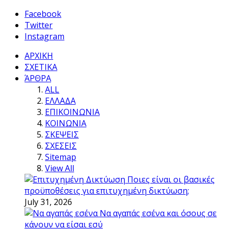
Facebook
Twitter
Instagram
ΑΡΧΙΚΗ
ΣΧΕΤΙΚΑ
ΆΡΘΡΑ
ALL
ΕΛΛΑΔΑ
ΕΠΙΚΟΙΝΩΝΙΑ
ΚΟΙΝΩΝΙΑ
ΣΚΕΨΕΙΣ
ΣΧΕΣΕΙΣ
Sitemap
View All
Ποιες είναι οι βασικές
προϋποθέσεις για επιτυχημένη δικτύωση;
July 31, 2026
Να αγαπάς εσένα και όσους σε
κάνουν να είσαι εσύ