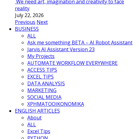
We need art, imagination and creativity to face
reality
July 22, 2026
Previous
Next
BUSINESS
ALL
Ask me something BETA – AI Robot Assistant
Jarvis AI Assistant Version 23
My Projects
AUTOMATE WORKFLOW EVERYWHERE
ACCESS TIPS
EXCEL TIPS
DATA ANALYSIS
MARKETING
SOCIAL MEDIA
ΧΡΗΜΑΤΟΟΙΚΟΝΟΜΙΚΑ
ENGLISH ARTICLES
About
ALL
Excel Tips
PYTHON