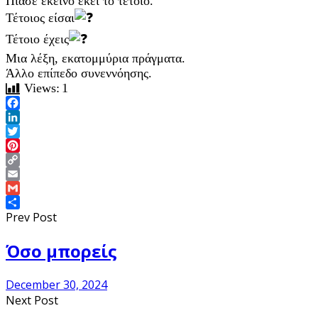
Πιάσε εκείνο εκεί το τέτοιο.
Τέτοιος είσαι
Τέτοιο έχεις
Μια λέξη, εκατομμύρια πράγματα.
Άλλο επίπεδο συνεννόησης.
Views:
1
Facebook
LinkedIn
Twitter
Pinterest
Copy
Link
Email
Gmail
Share
Prev Post
Όσο μπορείς
December 30, 2024
Next Post