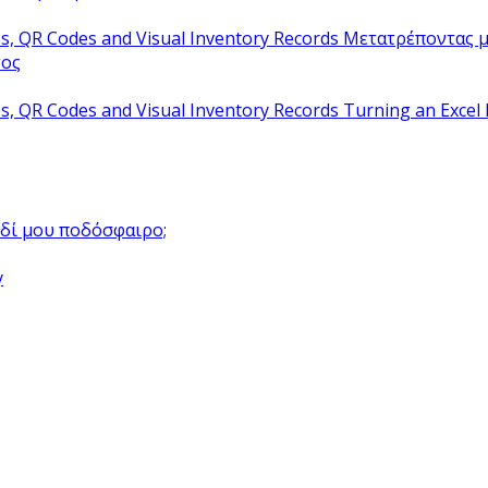
Μετατρέποντας μ
τος
Turning an Excel 
αιδί μου ποδόσφαιρο;
y