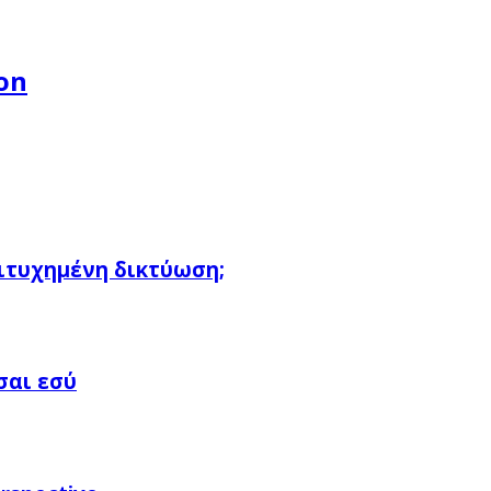
on
πιτυχημένη δικτύωση;
σαι εσύ