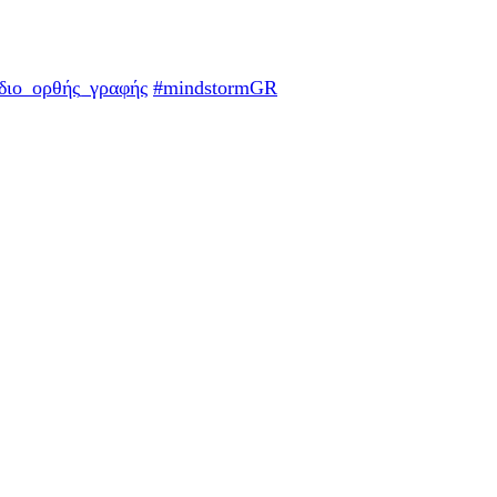
ίδιο_ορθής_γραφής
#mindstormGR