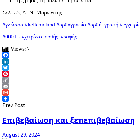
τη ζήτησε, τη μάλωσε, τη σέβεται
Σελ. 35, Δ. Ν. Μαρωνίτης
#γλώσσα
#hellenicland
#ορθογραφία
#ορθή_γραφή
#εγχειρ
#0001_εγχειρίδιο_ορθής_γραφής
Views:
7
Facebook
LinkedIn
Twitter
Pinterest
Copy
Link
Email
Gmail
Share
Prev Post
Επιβεβαίωση και ξεπεπιβεβαίωση
August 29, 2024