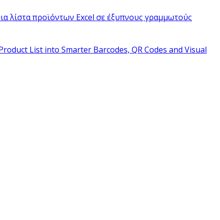
ια λίστα προϊόντων Excel σε έξυπνους γραμμωτούς
Product List into Smarter Barcodes, QR Codes and Visual