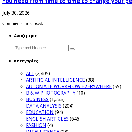
You need from time to time to change your pe
July 30, 2026
Comments are closed.
Αναζήτηση
Search
for:
Κατηγορίες
ALL
(2,405)
ARTIFICIAL INTELLIGENCE
(38)
AUTOMATE WORKFLOW EVERYWHERE
(59)
B & W PHOTOGRAPHY
(10)
BUSINESS
(1,235)
DATA ANALYSIS
(204)
EDUCATION
(94)
ENGLISH ARTICLES
(646)
FASHION
(4)
INTELLIGENCE
(23)