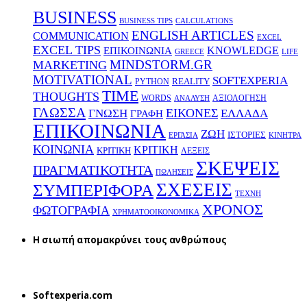
BUSINESS
BUSINESS TIPS
CALCULATIONS
ENGLISH ARTICLES
COMMUNICATION
EXCEL
EXCEL TIPS
KNOWLEDGE
EΠΙΚΟΙΝΩΝΙΑ
GREECE
LIFE
MINDSTORM.GR
MARKETING
MOTIVATIONAL
SOFTEXPERIA
REALITY
PYTHON
TIME
THOUGHTS
WORDS
ΑΞΙΟΛΟΓΗΣΗ
ΑΝΑΛΥΣΗ
ΓΛΩΣΣΑ
ΕΙΚΟΝΕΣ
ΕΛΛΑΔΑ
ΓΝΩΣΗ
ΓΡΑΦΗ
ΕΠΙΚΟΙΝΩΝΙΑ
ΖΩΗ
ΙΣΤΟΡΙΕΣ
ΕΡΓΑΣΙΑ
ΚΙΝΗΤΡΑ
ΚΟΙΝΩΝΙΑ
ΚΡΙΤΙΚΗ
ΚΡΙΤΙΚΗ
ΛΕΞΕΙΣ
ΣΚΕΨΕΙΣ
ΠΡΑΓΜΑΤΙΚΟΤΗΤΑ
ΠΩΛΗΣΕΙΣ
ΣΧΕΣΕΙΣ
ΣΥΜΠΕΡΙΦΟΡΑ
ΤΕΧΝΗ
ΧΡΟΝΟΣ
ΦΩΤΟΓΡΑΦΙΑ
ΧΡΗΜΑΤΟΟΙΚΟΝΟΜΙΚΑ
H σιωπή απομακρύνει τους ανθρώπους
Softexperia.com