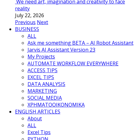
We need art, imagination and creativity to face
reality
July 22, 2026
Previous
Next
BUSINESS
ALL
Ask me something BETA – AI Robot Assistant
Jarvis AI Assistant Version 23
My Projects
AUTOMATE WORKFLOW EVERYWHERE
ACCESS TIPS
EXCEL TIPS
DATA ANALYSIS
MARKETING
SOCIAL MEDIA
ΧΡΗΜΑΤΟΟΙΚΟΝΟΜΙΚΑ
ENGLISH ARTICLES
About
ALL
Excel Tips
PYTHON