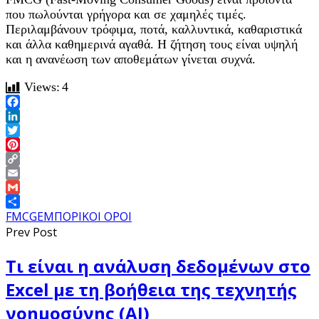
που πωλούνται γρήγορα και σε χαμηλές τιμές.
Περιλαμβάνουν τρόφιμα, ποτά, καλλυντικά, καθαριστικά
και άλλα καθημερινά αγαθά. Η ζήτηση τους είναι υψηλή
και η ανανέωση των αποθεμάτων γίνεται συχνά.
Views:
4
Facebook
LinkedIn
Twitter
Pinterest
Copy
Link
Email
Gmail
Share
FMCG
ΕΜΠΟΡΙΚΟΙ ΟΡΟΙ
Prev Post
Τι είναι η ανάλυση δεδομένων στο
Excel με τη βοήθεια της τεχνητής
νοημοσύνης (AI)