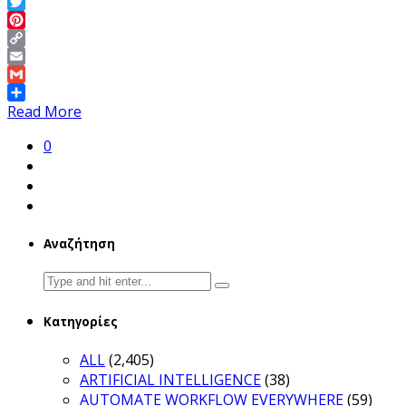
LinkedIn
Twitter
Pinterest
Copy
Link
Email
Gmail
Share
Read More
0
Αναζήτηση
Search
for:
Κατηγορίες
ALL
(2,405)
ARTIFICIAL INTELLIGENCE
(38)
AUTOMATE WORKFLOW EVERYWHERE
(59)