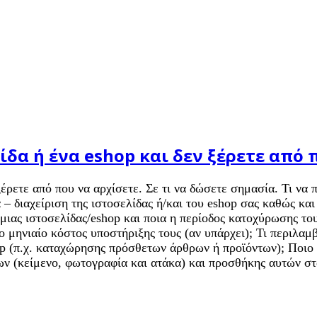
ίδα ή ένα eshop και δεν ξέρετε από 
 ξέρετε από που να αρχίσετε. Σε τι να δώσετε σημασία. Τι ν
 – διαχείριση της ιστοσελίδας ή/και του eshop σας καθώς κα
 μιας ιστοσελίδας/eshop και ποια η περίοδος κατοχύρωσης τ
ο μηνιαίο κόστος υποστήριξης τους (αν υπάρχει); Τι περιλαμβ
p (π.χ. καταχώρησης πρόσθετων άρθρων ή προϊόντων); Ποιο τ
εων (κείμενο, φωτογραφία και ατάκα) και προσθήκης αυτών σ