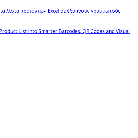
ια λίστα προϊόντων Excel σε έξυπνους γραμμωτούς
Product List into Smarter Barcodes, QR Codes and Visual