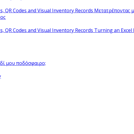
Μετατρέποντας μ
τος
Turning an Excel 
αιδί μου ποδόσφαιρο;
y