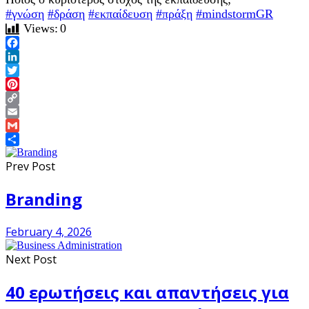
#γνώση
#δράση
#εκπαίδευση
#πράξη
#mindstormGR
Views:
0
Facebook
LinkedIn
Twitter
Pinterest
Copy
Link
Email
Gmail
Share
Prev Post
Branding
February 4, 2026
Next Post
40 ερωτήσεις και απαντήσεις για