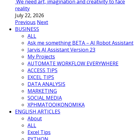
We need art, imagination and creativity to face
reality
July 22, 2026
Previous
Next
BUSINESS
ALL
Ask me something BETA – AI Robot Assistant
Jarvis AI Assistant Version 23
My Projects
AUTOMATE WORKFLOW EVERYWHERE
ACCESS TIPS
EXCEL TIPS
DATA ANALYSIS
MARKETING
SOCIAL MEDIA
ΧΡΗΜΑΤΟΟΙΚΟΝΟΜΙΚΑ
ENGLISH ARTICLES
About
ALL
Excel Tips
PYTHON