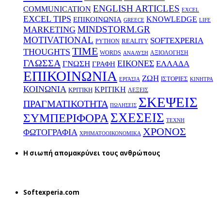
ENGLISH ARTICLES
COMMUNICATION
EXCEL
EXCEL TIPS
KNOWLEDGE
EΠΙΚΟΙΝΩΝΙΑ
GREECE
LIFE
MINDSTORM.GR
MARKETING
MOTIVATIONAL
SOFTEXPERIA
REALITY
PYTHON
TIME
THOUGHTS
WORDS
ΑΞΙΟΛΟΓΗΣΗ
ΑΝΑΛΥΣΗ
ΓΛΩΣΣΑ
ΕΙΚΟΝΕΣ
ΕΛΛΑΔΑ
ΓΝΩΣΗ
ΓΡΑΦΗ
ΕΠΙΚΟΙΝΩΝΙΑ
ΖΩΗ
ΙΣΤΟΡΙΕΣ
ΕΡΓΑΣΙΑ
ΚΙΝΗΤΡΑ
ΚΟΙΝΩΝΙΑ
ΚΡΙΤΙΚΗ
ΚΡΙΤΙΚΗ
ΛΕΞΕΙΣ
ΣΚΕΨΕΙΣ
ΠΡΑΓΜΑΤΙΚΟΤΗΤΑ
ΠΩΛΗΣΕΙΣ
ΣΧΕΣΕΙΣ
ΣΥΜΠΕΡΙΦΟΡΑ
ΤΕΧΝΗ
ΧΡΟΝΟΣ
ΦΩΤΟΓΡΑΦΙΑ
ΧΡΗΜΑΤΟΟΙΚΟΝΟΜΙΚΑ
H σιωπή απομακρύνει τους ανθρώπους
Softexperia.com