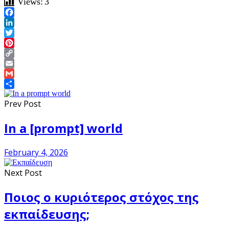
Views:
3
Facebook
LinkedIn
Twitter
Pinterest
Copy
Link
Email
Gmail
Share
Prev Post
In a [prompt] world
February 4, 2026
Next Post
Ποιος ο κυριότερος στόχος της
εκπαίδευσης;