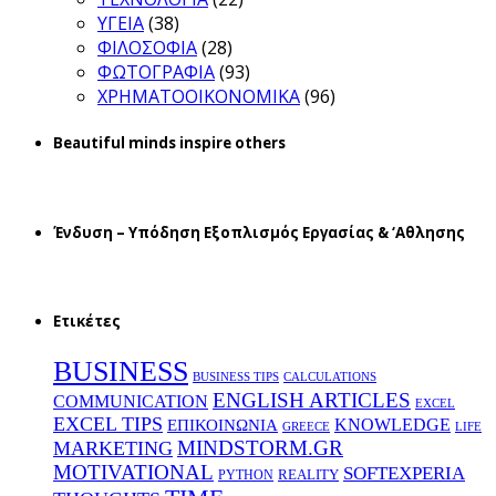
ΥΓΕΙΑ
(38)
ΦΙΛΟΣΟΦΙΑ
(28)
ΦΩΤΟΓΡΑΦΙΑ
(93)
ΧΡΗΜΑΤΟΟΙΚΟΝΟΜΙΚΑ
(96)
Beautiful minds inspire others
Ένδυση – Υπόδηση Εξοπλισμός Εργασίας & ‘Aθλησης
Ετικέτες
BUSINESS
BUSINESS TIPS
CALCULATIONS
ENGLISH ARTICLES
COMMUNICATION
EXCEL
EXCEL TIPS
KNOWLEDGE
EΠΙΚΟΙΝΩΝΙΑ
GREECE
LIFE
MINDSTORM.GR
MARKETING
MOTIVATIONAL
SOFTEXPERIA
REALITY
PYTHON