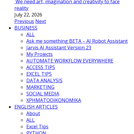
We need art, imagination and creativity to face
reality
July 22, 2026
Previous
Next
BUSINESS
ALL
Ask me something BETA – AI Robot Assistant
Jarvis AI Assistant Version 23
My Projects
AUTOMATE WORKFLOW EVERYWHERE
ACCESS TIPS
EXCEL TIPS
DATA ANALYSIS
MARKETING
SOCIAL MEDIA
ΧΡΗΜΑΤΟΟΙΚΟΝΟΜΙΚΑ
ENGLISH ARTICLES
About
ALL
Excel Tips
PYTHON