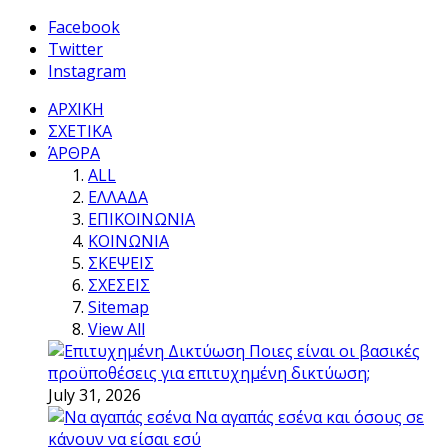
Facebook
Twitter
Instagram
ΑΡΧΙΚΗ
ΣΧΕΤΙΚΑ
ΆΡΘΡΑ
ALL
ΕΛΛΑΔΑ
ΕΠΙΚΟΙΝΩΝΙΑ
ΚΟΙΝΩΝΙΑ
ΣΚΕΨΕΙΣ
ΣΧΕΣΕΙΣ
Sitemap
View All
Ποιες είναι οι βασικές
προϋποθέσεις για επιτυχημένη δικτύωση;
July 31, 2026
Να αγαπάς εσένα και όσους σε
κάνουν να είσαι εσύ