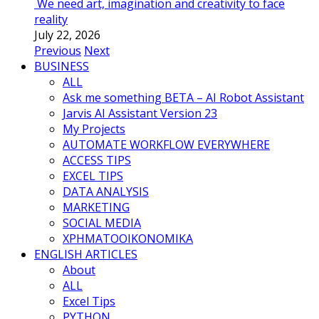
We need art, imagination and creativity to face
reality
July 22, 2026
Previous
Next
BUSINESS
ALL
Ask me something BETA – AI Robot Assistant
Jarvis AI Assistant Version 23
My Projects
AUTOMATE WORKFLOW EVERYWHERE
ACCESS TIPS
EXCEL TIPS
DATA ANALYSIS
MARKETING
SOCIAL MEDIA
ΧΡΗΜΑΤΟΟΙΚΟΝΟΜΙΚΑ
ENGLISH ARTICLES
About
ALL
Excel Tips
PYTHON