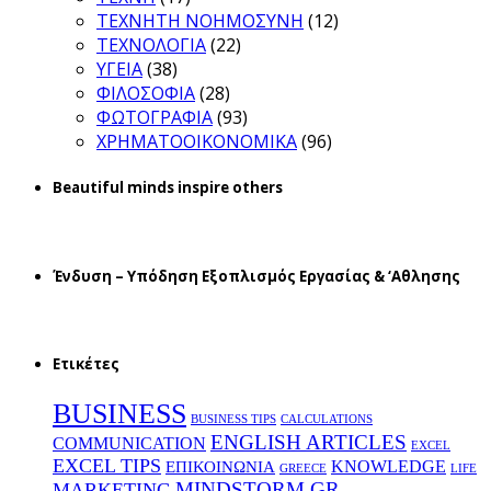
ΤΕΧΝΗΤΗ ΝΟΗΜΟΣΥΝΗ
(12)
ΤΕΧΝΟΛΟΓΙΑ
(22)
ΥΓΕΙΑ
(38)
ΦΙΛΟΣΟΦΙΑ
(28)
ΦΩΤΟΓΡΑΦΙΑ
(93)
ΧΡΗΜΑΤΟΟΙΚΟΝΟΜΙΚΑ
(96)
Beautiful minds inspire others
Ένδυση – Υπόδηση Εξοπλισμός Εργασίας & ‘Aθλησης
Ετικέτες
BUSINESS
BUSINESS TIPS
CALCULATIONS
ENGLISH ARTICLES
COMMUNICATION
EXCEL
EXCEL TIPS
KNOWLEDGE
EΠΙΚΟΙΝΩΝΙΑ
GREECE
LIFE
MINDSTORM.GR
MARKETING