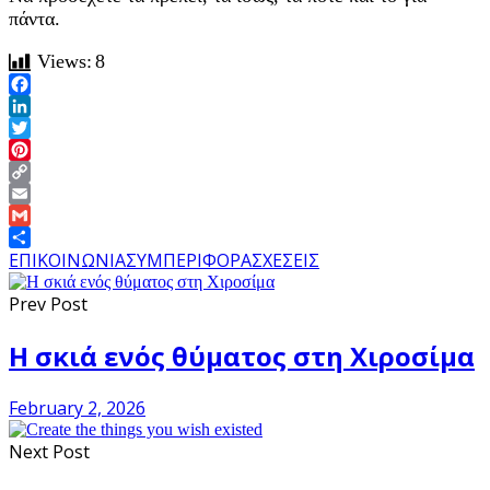
πάντα.
Views:
8
Facebook
LinkedIn
Twitter
Pinterest
Copy
Link
Email
Gmail
Share
ΕΠΙΚΟΙΝΩΝΙΑ
ΣΥΜΠΕΡΙΦΟΡΑ
ΣΧΕΣΕΙΣ
Prev Post
Η σκιά ενός θύματος στη Χιροσίμα
February 2, 2026
Next Post