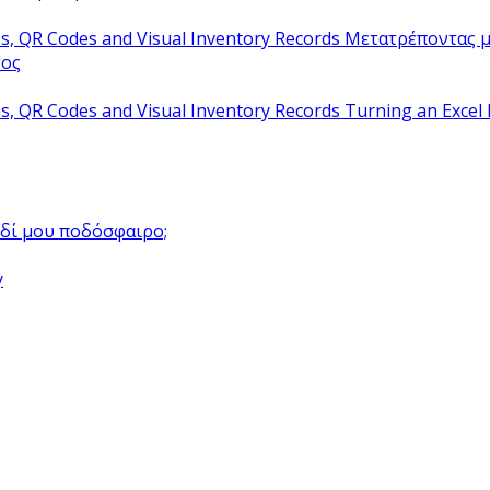
Μετατρέποντας μ
τος
Turning an Excel 
αιδί μου ποδόσφαιρο;
y