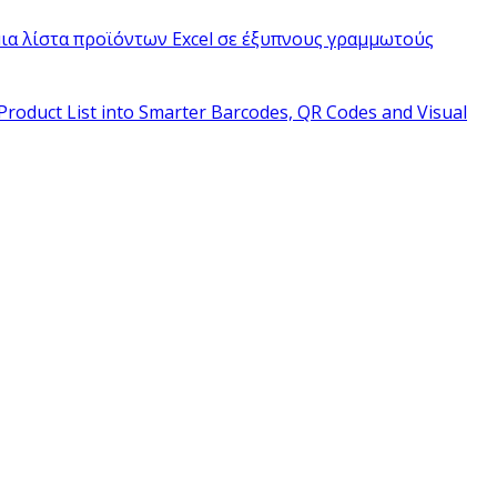
ια λίστα προϊόντων Excel σε έξυπνους γραμμωτούς
Product List into Smarter Barcodes, QR Codes and Visual