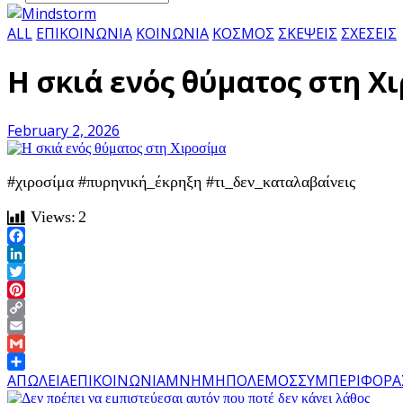
ALL
ΕΠΙΚΟΙΝΩΝΙΑ
ΚΟΙΝΩΝΙΑ
ΚΟΣΜΟΣ
ΣΚΕΨΕΙΣ
ΣΧΕΣΕΙΣ
Η σκιά ενός θύματος στη Χ
February 2, 2026
#χιροσίμα #πυρηνική_έκρηξη #τι_δεν_καταλαβαίνεις
Views:
2
Facebook
LinkedIn
Twitter
Pinterest
Copy
Link
Email
Gmail
Share
ΑΠΩΛΕΙΑ
ΕΠΙΚΟΙΝΩΝΙΑ
ΜΝΗΜΗ
ΠΟΛΕΜΟΣ
ΣΥΜΠΕΡΙΦΟΡΑ