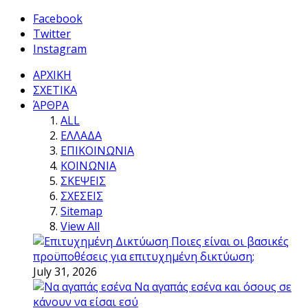
Facebook
Twitter
Instagram
ΑΡΧΙΚΗ
ΣΧΕΤΙΚΑ
ΆΡΘΡΑ
ALL
ΕΛΛΑΔΑ
ΕΠΙΚΟΙΝΩΝΙΑ
ΚΟΙΝΩΝΙΑ
ΣΚΕΨΕΙΣ
ΣΧΕΣΕΙΣ
Sitemap
View All
Ποιες είναι οι βασικές
προϋποθέσεις για επιτυχημένη δικτύωση;
July 31, 2026
Να αγαπάς εσένα και όσους σε
κάνουν να είσαι εσύ