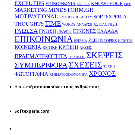
EXCEL TIPS
KNOWLEDGE
EΠΙΚΟΙΝΩΝΙΑ
GREECE
LIFE
MINDSTORM.GR
MARKETING
MOTIVATIONAL
SOFTEXPERIA
REALITY
PYTHON
TIME
THOUGHTS
WORDS
ΑΞΙΟΛΟΓΗΣΗ
ΑΝΑΛΥΣΗ
ΓΛΩΣΣΑ
ΕΙΚΟΝΕΣ
ΕΛΛΑΔΑ
ΓΝΩΣΗ
ΓΡΑΦΗ
ΕΠΙΚΟΙΝΩΝΙΑ
ΖΩΗ
ΙΣΤΟΡΙΕΣ
ΕΡΓΑΣΙΑ
ΚΙΝΗΤΡΑ
ΚΟΙΝΩΝΙΑ
ΚΡΙΤΙΚΗ
ΚΡΙΤΙΚΗ
ΛΕΞΕΙΣ
ΣΚΕΨΕΙΣ
ΠΡΑΓΜΑΤΙΚΟΤΗΤΑ
ΠΩΛΗΣΕΙΣ
ΣΧΕΣΕΙΣ
ΣΥΜΠΕΡΙΦΟΡΑ
ΤΕΧΝΗ
ΧΡΟΝΟΣ
ΦΩΤΟΓΡΑΦΙΑ
ΧΡΗΜΑΤΟΟΙΚΟΝΟΜΙΚΑ
H σιωπή απομακρύνει τους ανθρώπους
Softexperia.com