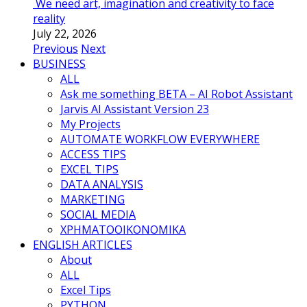
We need art, imagination and creativity to face
reality
July 22, 2026
Previous
Next
BUSINESS
ALL
Ask me something BETA – AI Robot Assistant
Jarvis AI Assistant Version 23
My Projects
AUTOMATE WORKFLOW EVERYWHERE
ACCESS TIPS
EXCEL TIPS
DATA ANALYSIS
MARKETING
SOCIAL MEDIA
ΧΡΗΜΑΤΟΟΙΚΟΝΟΜΙΚΑ
ENGLISH ARTICLES
About
ALL
Excel Tips
PYTHON