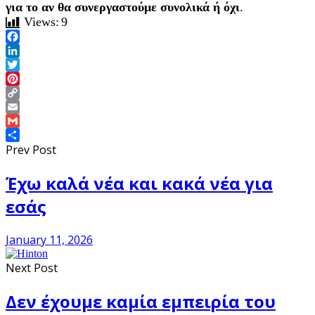
για το αν θα συνεργαστούμε συνολικά ή όχι
.
Views:
9
Facebook
LinkedIn
Twitter
Pinterest
Copy
Link
Email
Gmail
Share
Prev Post
Έχω καλά νέα και κακά νέα για
εσάς
January 11, 2026
Next Post
Δεν έχουμε καμία εμπειρία του