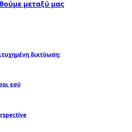
ηθούμε μεταξύ μας
πιτυχημένη δικτύωση;
σαι εσύ
rspective