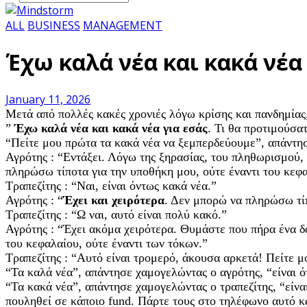
ALL
BUSINESS
MANAGEMENT
Έχω καλά νέα και κακά νέα 
January 11, 2026
Μετά από πολλές κακές χρονιές λόγω κρίσης και πανδημίας, 
”
Έχω καλά νέα και κακά νέα για εσάς
. Τι θα προτιμούσα
“Πείτε μου πρώτα τα κακά νέα να ξεμπερδεύουμε”, απάντησ
Αγρότης : “Εντάξει. Λόγω της ξηρασίας, του πληθωρισμού, 
πληρώσω τίποτα για την υποθήκη μου, ούτε έναντι του κεφα
Τραπεζίτης : “Ναι, είναι όντως κακά νέα.”
Αγρότης : “
Έχει και χειρότερα
. Δεν μπορώ να πληρώσω τίπ
Τραπεζίτης : “Ω ναι, αυτό είναι πολύ κακό.”
Αγρότης : “Έχει ακόμα χειρότερα. Θυμάστε που πήρα ένα δά
του κεφαλαίου, ούτε έναντι των τόκων.”
Τραπεζίτης : “Αυτό είναι τρομερό, άκουσα αρκετά! Πείτε μ
“Τα καλά νέα”, απάντησε χαμογελώντας ο αγρότης, “είναι ό
“Τα κακά νέα”, απάντησε χαμογελώντας ο τραπεζίτης, “είναι
πουληθεί σε κάποιο fund. Πάρτε τους στο τηλέφωνο αυτό και