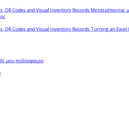
Μετατρέποντας μ
τος
Turning an Excel 
αιδί μου ποδόσφαιρο;
y