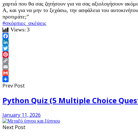
χαρτιά που θα σας ζητήσουν για να σας αξιολογήσουν ακόμα
Α, και για να μην το ξεχάσω, την ασφάλεια του αυτοκινήτου 
προτιμάτε;”
#σκόρπιες_σκέψεις
Views:
3
Facebook
LinkedIn
Twitter
Pinterest
Copy
Link
Email
Gmail
Share
Prev Post
Python Quiz (5 Multiple Choice Quest
January 11, 2026
Next Post