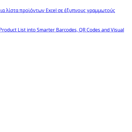
ια λίστα προϊόντων Excel σε έξυπνους γραμμωτούς
Product List into Smarter Barcodes, QR Codes and Visual