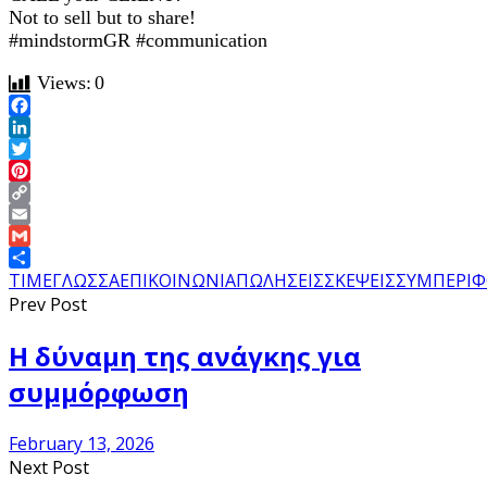
Not to sell but to share!
#mindstormGR #communication
Views:
0
Facebook
LinkedIn
Twitter
Pinterest
Copy
Link
Email
Gmail
Share
TIME
ΓΛΩΣΣΑ
ΕΠΙΚΟΙΝΩΝΙΑ
ΠΩΛΗΣΕΙΣ
ΣΚΕΨΕΙΣ
ΣΥΜΠΕΡΙΦ
Prev Post
Η δύναμη της ανάγκης για
συμμόρφωση
February 13, 2026
Next Post