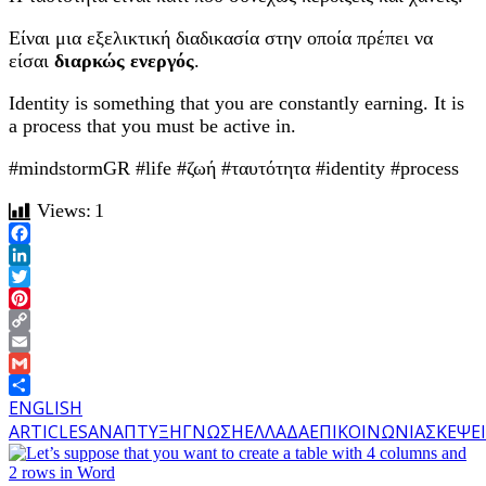
Είναι μια εξελικτική διαδικασία στην οποία πρέπει να
είσαι
διαρκώς ενεργός
.
Identity is something that you are constantly earning. It is
a process that you must be active in.
#mindstormGR #life #ζωή #ταυτότητα #identity #process
Views:
1
Facebook
LinkedIn
Twitter
Pinterest
Copy
Link
Email
Gmail
Share
ENGLISH
ARTICLES
ΑΝΑΠΤΥΞΗ
ΓΝΩΣΗ
ΕΛΛΑΔΑ
ΕΠΙΚΟΙΝΩΝΙΑ
ΣΚΕΨΕ