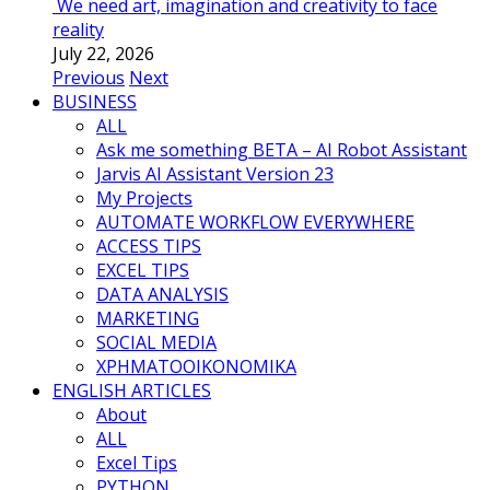
We need art, imagination and creativity to face
reality
July 22, 2026
Previous
Next
BUSINESS
ALL
Ask me something BETA – AI Robot Assistant
Jarvis AI Assistant Version 23
My Projects
AUTOMATE WORKFLOW EVERYWHERE
ACCESS TIPS
EXCEL TIPS
DATA ANALYSIS
MARKETING
SOCIAL MEDIA
ΧΡΗΜΑΤΟΟΙΚΟΝΟΜΙΚΑ
ENGLISH ARTICLES
About
ALL
Excel Tips
PYTHON