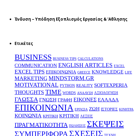
Ένδυση – Υπόδηση Εξοπλισμός Εργασίας & ‘Aθλησης
Ετικέτες
BUSINESS
BUSINESS TIPS
CALCULATIONS
ENGLISH ARTICLES
COMMUNICATION
EXCEL
EXCEL TIPS
KNOWLEDGE
EΠΙΚΟΙΝΩΝΙΑ
GREECE
LIFE
MINDSTORM.GR
MARKETING
MOTIVATIONAL
SOFTEXPERIA
REALITY
PYTHON
TIME
THOUGHTS
WORDS
ΑΞΙΟΛΟΓΗΣΗ
ΑΝΑΛΥΣΗ
ΓΛΩΣΣΑ
ΕΙΚΟΝΕΣ
ΕΛΛΑΔΑ
ΓΝΩΣΗ
ΓΡΑΦΗ
ΕΠΙΚΟΙΝΩΝΙΑ
ΖΩΗ
ΙΣΤΟΡΙΕΣ
ΕΡΓΑΣΙΑ
ΚΙΝΗΤΡΑ
ΚΟΙΝΩΝΙΑ
ΚΡΙΤΙΚΗ
ΚΡΙΤΙΚΗ
ΛΕΞΕΙΣ
ΣΚΕΨΕΙΣ
ΠΡΑΓΜΑΤΙΚΟΤΗΤΑ
ΠΩΛΗΣΕΙΣ
ΣΧΕΣΕΙΣ
ΣΥΜΠΕΡΙΦΟΡΑ
ΤΕΧΝΗ