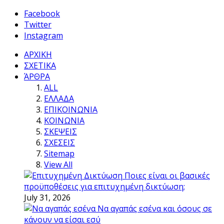
Facebook
Twitter
Instagram
ΑΡΧΙΚΗ
ΣΧΕΤΙΚΑ
ΆΡΘΡΑ
ALL
ΕΛΛΑΔΑ
ΕΠΙΚΟΙΝΩΝΙΑ
ΚΟΙΝΩΝΙΑ
ΣΚΕΨΕΙΣ
ΣΧΕΣΕΙΣ
Sitemap
View All
Ποιες είναι οι βασικές
προϋποθέσεις για επιτυχημένη δικτύωση;
July 31, 2026
Να αγαπάς εσένα και όσους σε
κάνουν να είσαι εσύ