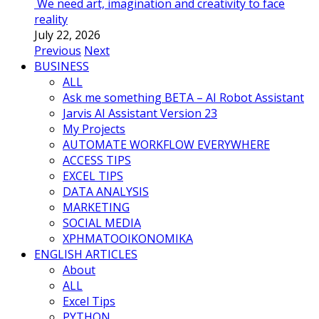
We need art, imagination and creativity to face
reality
July 22, 2026
Previous
Next
BUSINESS
ALL
Ask me something BETA – AI Robot Assistant
Jarvis AI Assistant Version 23
My Projects
AUTOMATE WORKFLOW EVERYWHERE
ACCESS TIPS
EXCEL TIPS
DATA ANALYSIS
MARKETING
SOCIAL MEDIA
ΧΡΗΜΑΤΟΟΙΚΟΝΟΜΙΚΑ
ENGLISH ARTICLES
About
ALL
Excel Tips
PYTHON