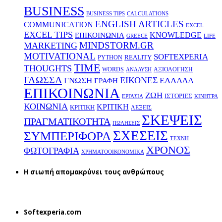
BUSINESS
BUSINESS TIPS
CALCULATIONS
ENGLISH ARTICLES
COMMUNICATION
EXCEL
EXCEL TIPS
KNOWLEDGE
EΠΙΚΟΙΝΩΝΙΑ
GREECE
LIFE
MINDSTORM.GR
MARKETING
MOTIVATIONAL
SOFTEXPERIA
REALITY
PYTHON
TIME
THOUGHTS
WORDS
ΑΞΙΟΛΟΓΗΣΗ
ΑΝΑΛΥΣΗ
ΓΛΩΣΣΑ
ΕΙΚΟΝΕΣ
ΕΛΛΑΔΑ
ΓΝΩΣΗ
ΓΡΑΦΗ
ΕΠΙΚΟΙΝΩΝΙΑ
ΖΩΗ
ΙΣΤΟΡΙΕΣ
ΕΡΓΑΣΙΑ
ΚΙΝΗΤΡΑ
ΚΟΙΝΩΝΙΑ
ΚΡΙΤΙΚΗ
ΚΡΙΤΙΚΗ
ΛΕΞΕΙΣ
ΣΚΕΨΕΙΣ
ΠΡΑΓΜΑΤΙΚΟΤΗΤΑ
ΠΩΛΗΣΕΙΣ
ΣΧΕΣΕΙΣ
ΣΥΜΠΕΡΙΦΟΡΑ
ΤΕΧΝΗ
ΧΡΟΝΟΣ
ΦΩΤΟΓΡΑΦΙΑ
ΧΡΗΜΑΤΟΟΙΚΟΝΟΜΙΚΑ
H σιωπή απομακρύνει τους ανθρώπους
Softexperia.com