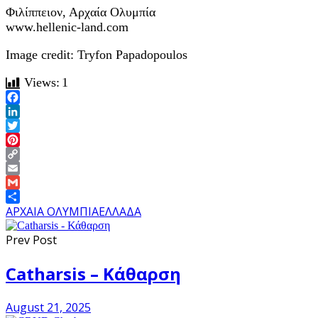
Φιλίππειον, Αρχαία Ολυμπία
www.hellenic-land.com
Image credit: Tryfon Papadopoulos
Views:
1
Facebook
LinkedIn
Twitter
Pinterest
Copy
Link
Email
Gmail
Share
ΑΡΧΑΙΑ ΟΛΥΜΠΙΑ
ΕΛΛΑΔΑ
Prev Post
Catharsis – Κάθαρση
August 21, 2025