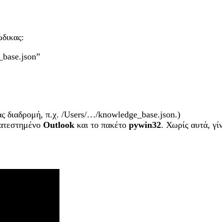
δικας:
base.json”
 διαδρομή, π.χ. /Users/…/knowledge_base.json.)
κατεστημένο
Outlook
και το πακέτο
pywin
32
. Χωρίς αυτά, γί