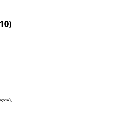
10)
«ς/σ»),