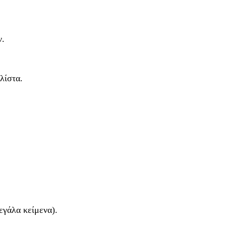
ν.
λίστα.
εγάλα κείμενα).