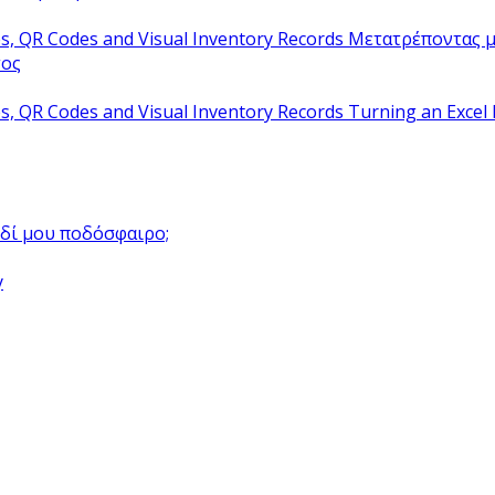
Μετατρέποντας μ
τος
Turning an Excel 
αιδί μου ποδόσφαιρο;
y