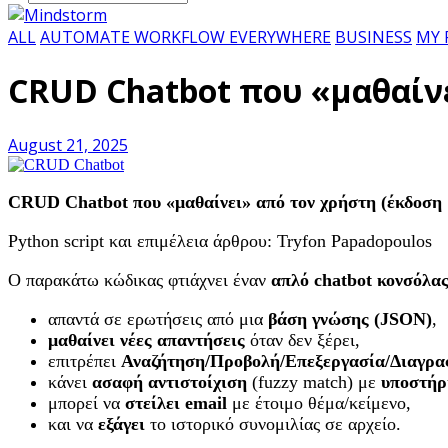
ALL
AUTOMATE WORKFLOW EVERYWHERE
BUSINESS
MY 
CRUD Chatbot που «μαθαίνε
August 21, 2025
CRUD
Chatbot
που «μαθαίνει» από τον χρήστη (έκδοση
Python script και επιμέλεια άρθρου: Tryfon Papadopoulos
Ο παρακάτω κώδικας φτιάχνει έναν
απλό
chatbot
κονσόλα
απαντά σε ερωτήσεις από μια
βάση γνώσης (
JSON
)
,
μαθαίνει νέες απαντήσεις
όταν δεν ξέρει,
επιτρέπει
Αναζήτηση/Προβολή/Επεξεργασία/Διαγρα
κάνει
ασαφή αντιστοίχιση
(fuzzy match) με
υποστήρ
μπορεί να
στείλει
email
με έτοιμο θέμα/κείμενο,
και να
εξάγει
το ιστορικό συνομιλίας σε αρχείο.