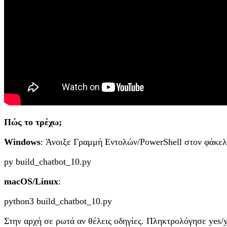
Πώς το τρέχω;
Windows
: Άνοιξε Γραμμή Εντολών/PowerShell στον φάκελο 
py build_chatbot_10.py
macOS/Linux
:
python3 build_chatbot_10.py
Στην αρχή σε ρωτά αν θέλεις οδηγίες. Πληκτρολόγησε yes/y