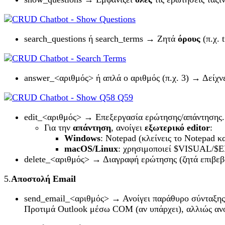
search_questions ή search_terms → Ζητά
όρους
(π.χ. 
answer_<αριθμός> ή απλά ο αριθμός (π.χ. 3) → Δείχνε
edit_<αριθμός> → Επεξεργασία ερώτησης/απάντησης.
Για την
απάντηση
, ανοίγει
εξωτερικό
editor
:
Windows
: Notepad (κλείνεις το Notepad κ
macOS
/Linux
: χρησιμοποιεί $VISUAL/$ED
delete_<αριθμός> → Διαγραφή ερώτησης (ζητά επιβ
5.
Αποστολή Email
send_email_<αριθμός> → Ανοίγει παράθυρο σύνταξης
Προτιμά Outlook μέσω COM (αν υπάρχει), αλλιώς ανοίγ