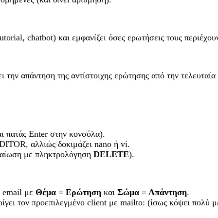
tutorial, chatbot) και εμφανίζει όσες ερωτήσεις τους περιέχου
ι την απάντηση της αντίστοιχης ερώτησης από την τελευταία 
αι πατάς Enter στην κονσόλα).
ITOR, αλλιώς δοκιμάζει nano ή vi.
εβαίωση με πληκτρολόγηση
DELETE
).
 email με
Θέμα = Ερώτηση
και
Σώμα = Απάντηση
.
ει τον προεπιλεγμένο client με mailto: (ίσως κόψει πολύ μ