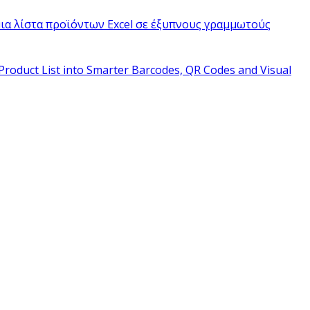
ια λίστα προϊόντων Excel σε έξυπνους γραμμωτούς
Product List into Smarter Barcodes, QR Codes and Visual