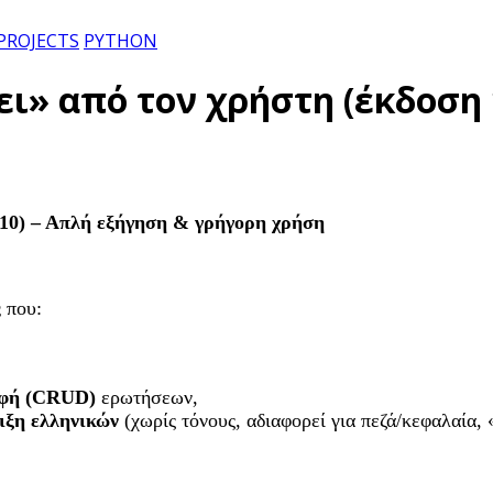
PROJECTS
PYTHON
ι» από τον χρήστη (έκδοση 
 10) – Απλή εξήγηση & γρήγορη χρήση
ς
που:
φή (
CRUD
)
ερωτήσεων,
ιξη ελληνικών
(χωρίς τόνους, αδιαφορεί για πεζά/κεφαλαία, 