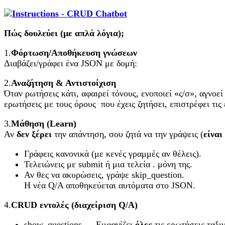
Πώς δουλεύει (με απλά λόγια);
1.
Φόρτωση/Αποθήκευση γνώσεων
Διαβάζει/γράφει ένα JSON με δομή:
2.
Αναζήτηση & Αντιστοίχιση
Όταν ρωτήσεις κάτι, αφαιρεί τόνους, ενοποιεί «ς/σ», αγνοε
ερωτήσεις με τους όρους που έχεις ζητήσει, επιστρέφει τις
3.
Μάθηση (
Learn
)
Αν
δεν ξέρει
την απάντηση, σου ζητά να την γράψεις (
είνα
Γράφεις κανονικά (με κενές γραμμές αν θέλεις).
Τελειώνεις με submit ή μια τελεία . μόνη της.
Αν θες να ακυρώσεις, γράψε skip_question.
Η νέα Q/A αποθηκεύεται αυτόματα στο JSON.
4.
CRUD
εντολές (διαχείριση Q
/A
)
show_questions → Εμφανίζει
όλες
τις ερωτήσεις ταξι