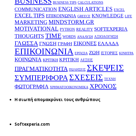
BUSINESS
BUSINESS TIPS
CALCULATIONS
ENGLISH ARTICLES
COMMUNICATION
EXCEL
EXCEL TIPS
KNOWLEDGE
EΠΙΚΟΙΝΩΝΙΑ
GREECE
LIFE
MINDSTORM.GR
MARKETING
MOTIVATIONAL
SOFTEXPERIA
REALITY
PYTHON
TIME
THOUGHTS
WORDS
ΑΞΙΟΛΟΓΗΣΗ
ΑΝΑΛΥΣΗ
ΓΛΩΣΣΑ
ΕΙΚΟΝΕΣ
ΕΛΛΑΔΑ
ΓΝΩΣΗ
ΓΡΑΦΗ
ΕΠΙΚΟΙΝΩΝΙΑ
ΖΩΗ
ΙΣΤΟΡΙΕΣ
ΕΡΓΑΣΙΑ
ΚΙΝΗΤΡΑ
ΚΟΙΝΩΝΙΑ
ΚΡΙΤΙΚΗ
ΚΡΙΤΙΚΗ
ΛΕΞΕΙΣ
ΣΚΕΨΕΙΣ
ΠΡΑΓΜΑΤΙΚΟΤΗΤΑ
ΠΩΛΗΣΕΙΣ
ΣΧΕΣΕΙΣ
ΣΥΜΠΕΡΙΦΟΡΑ
ΤΕΧΝΗ
ΧΡΟΝΟΣ
ΦΩΤΟΓΡΑΦΙΑ
ΧΡΗΜΑΤΟΟΙΚΟΝΟΜΙΚΑ
H σιωπή απομακρύνει τους ανθρώπους
Softexperia.com