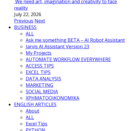
We need art, imagination and creativity to face
reality
July 22, 2026
Previous
Next
BUSINESS
ALL
Ask me something BETA – AI Robot Assistant
Jarvis AI Assistant Version 23
My Projects
AUTOMATE WORKFLOW EVERYWHERE
ACCESS TIPS
EXCEL TIPS
DATA ANALYSIS
MARKETING
SOCIAL MEDIA
ΧΡΗΜΑΤΟΟΙΚΟΝΟΜΙΚΑ
ENGLISH ARTICLES
About
ALL
Excel Tips
PYTHON