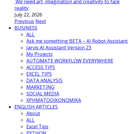
We need art, imagination and creativity to face
reality
July 22, 2026
Previous
Next
BUSINESS
ALL
Ask me something BETA – AI Robot Assistant
Jarvis AI Assistant Version 23
My Projects
AUTOMATE WORKFLOW EVERYWHERE
ACCESS TIPS
EXCEL TIPS
DATA ANALYSIS
MARKETING
SOCIAL MEDIA
ΧΡΗΜΑΤΟΟΙΚΟΝΟΜΙΚΑ
ENGLISH ARTICLES
About
ALL
Excel Tips
PYTHON