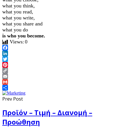
what you think,
what you read,
what you write,
what you share and
what you do
is who you become.
Views:
0
Facebook
LinkedIn
Twitter
Pinterest
Copy
Link
Email
Gmail
Share
Prev Post
Προϊόν – Τιμή – Διανομή –
Προώθηση