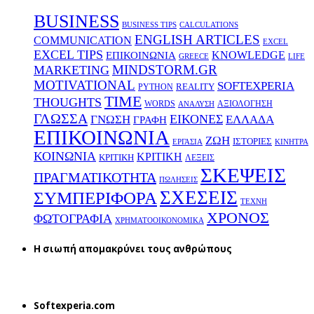
BUSINESS
BUSINESS TIPS
CALCULATIONS
ENGLISH ARTICLES
COMMUNICATION
EXCEL
EXCEL TIPS
KNOWLEDGE
EΠΙΚΟΙΝΩΝΙΑ
GREECE
LIFE
MINDSTORM.GR
MARKETING
MOTIVATIONAL
SOFTEXPERIA
REALITY
PYTHON
TIME
THOUGHTS
WORDS
ΑΞΙΟΛΟΓΗΣΗ
ΑΝΑΛΥΣΗ
ΓΛΩΣΣΑ
ΕΙΚΟΝΕΣ
ΕΛΛΑΔΑ
ΓΝΩΣΗ
ΓΡΑΦΗ
ΕΠΙΚΟΙΝΩΝΙΑ
ΖΩΗ
ΙΣΤΟΡΙΕΣ
ΕΡΓΑΣΙΑ
ΚΙΝΗΤΡΑ
ΚΟΙΝΩΝΙΑ
ΚΡΙΤΙΚΗ
ΚΡΙΤΙΚΗ
ΛΕΞΕΙΣ
ΣΚΕΨΕΙΣ
ΠΡΑΓΜΑΤΙΚΟΤΗΤΑ
ΠΩΛΗΣΕΙΣ
ΣΧΕΣΕΙΣ
ΣΥΜΠΕΡΙΦΟΡΑ
ΤΕΧΝΗ
ΧΡΟΝΟΣ
ΦΩΤΟΓΡΑΦΙΑ
ΧΡΗΜΑΤΟΟΙΚΟΝΟΜΙΚΑ
H σιωπή απομακρύνει τους ανθρώπους
Softexperia.com