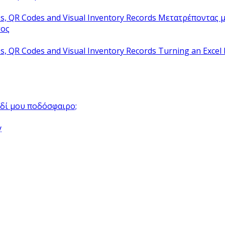
Μετατρέποντας μ
τος
Turning an Excel 
αιδί μου ποδόσφαιρο;
y